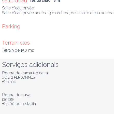
salle d’eau
rés do chão
6
 m
²
Salle d'eau privée

Salle d'eau privée accès : 3 marches ; de la salle d'eau accès
Parking
Terrain clos
Terrain de 150 m2
Serviços adicionais
Roupa de cama de casal
1 OU 2 PERSONNES
€ 10,00
Roupa de casa
par gîte
€ 5,00
por estadia