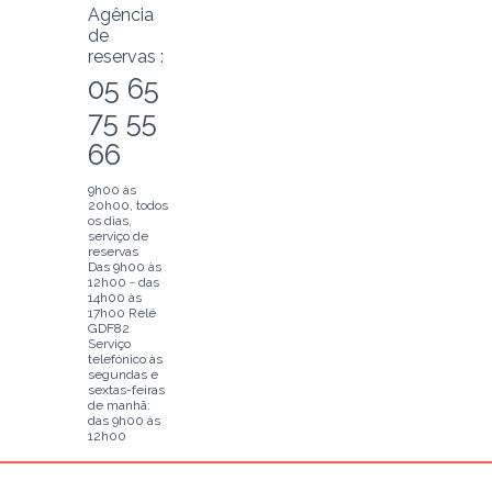
Agência
de
reservas :
05 65
75 55
66
9h00 às
20h00, todos
os dias,
serviço de
reservas
Das 9h00 às
12h00 - das
14h00 às
17h00 Relé
GDF82
Serviço
telefónico às
segundas e
sextas-feiras
de manhã:
das 9h00 às
12h00