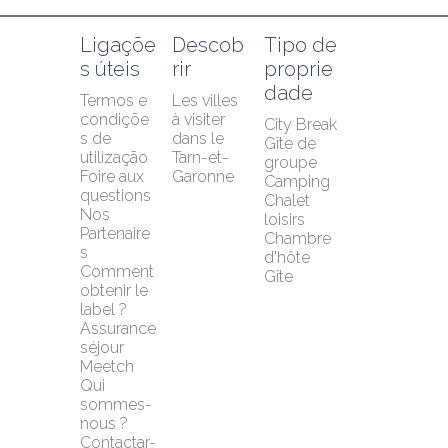
Ligaçõe
Descob
Tipo de 
s úteis
rir
proprie
dade
Termos e 
Les villes 
condiçõe
à visiter 
City Break
s de 
dans le 
Gîte de 
utilização
Tarn-et-
groupe
Foire aux 
Garonne
Camping
questions
Chalet 
Nos 
loisirs
Partenaire
Chambre 
s
d'hôte
Comment 
Gîte
obtenir le 
label ?
Assurance 
séjour 
Meetch
Qui 
sommes-
nous ?
Contactar-