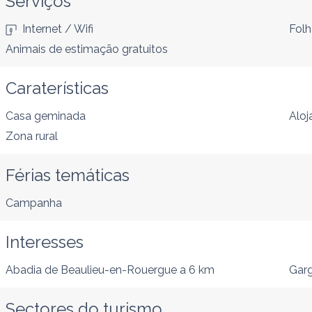
Serviços
Internet / Wifi
Folh
Animais de estimação gratuitos
Caraterísticas
Casa geminada
Alo
Zona rural
Férias temáticas
Campanha
Interesses
Abadia de Beaulieu-en-Rouergue
a 6 km
Garg
Sectores do turismo