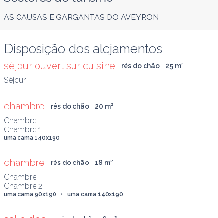
AS CAUSAS E GARGANTAS DO AVEYRON
Disposição dos alojamentos
séjour ouvert sur cuisine
rés do chão
25
 m
²
Séjour
chambre
rés do chão
20
 m
²
Chambre

Chambre 1
uma cama 140x190
chambre
rés do chão
18
 m
²
Chambre

Chambre 2
uma cama 90x190   •   uma cama 140x190