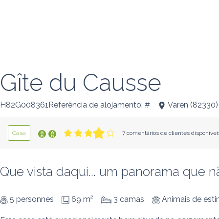
Gîte du Causse
H82G008361Referência de alojamento: #
Varen
(
82330
)
Casa
7 comentários de clientes disponívei
Que vista daqui... um panorama que nã
5 personnes
69 m²
3 camas
Animais de est