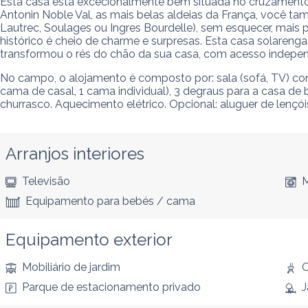
Esta casa está excecionalmente bem situada no cruzamento de
Antonin Noble Val, as mais belas aldeias da França, você t
Lautrec, Soulages ou Ingres Bourdelle), sem esquecer, mais p
histórico é cheio de charme e surpresas. Esta casa solarenga
transformou o rés do chão da sua casa, com acesso independe
No campo, o alojamento é composto por: sala (sofá, TV) com k
cama de casal, 1 cama individual), 3 degraus para a casa de
churrasco. Aquecimento elétrico. Opcional: aluguer de lençóis
Arranjos interiores
Televisão
M
Equipamento para bebés / cama
Equipamento exterior
Mobiliário de jardim
C
Parque de estacionamento privado
J