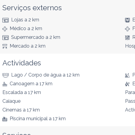
Serviços externos
Lojas
a 2 km
E
Médico
a 2 km
F
Supermercado
a 2 km
R
Mercado
a 2 km
Hosp
Actividades
Lago / Corpo de água
a 12 km
P
Canoagem
a 17 km
E
Escalada
a 17 km
Par
Caiaque
Pass
Cinemas
a 17 km
Acti
Piscina municipal
a 17 km