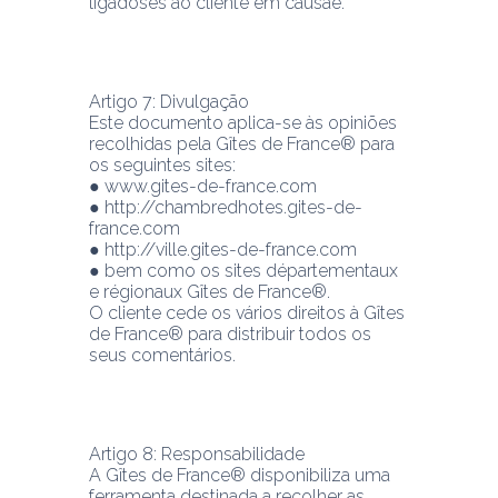
ligadosés ao cliente em causaé.
Artigo 7: Divulgação
Este documento aplica-se às opiniões 
recolhidas pela Gîtes de France® para 
os seguintes sites:
● www.gites-de-france.com
● http://chambredhotes.gites-de-
france.com
● http://ville.gites-de-france.com
● bem como os sites départementaux 
e régionaux Gîtes de France®.
O cliente cede os vários direitos à Gîtes 
de France® para distribuir todos os 
seus comentários.
Artigo 8: Responsabilidade 
A Gîtes de France® disponibiliza uma 
ferramenta destinada a recolher as 