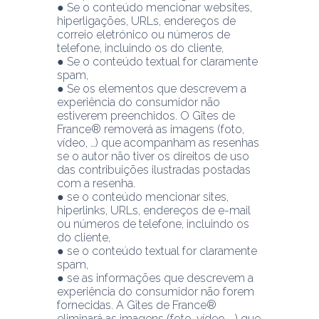
● Se o conteúdo mencionar websites, 
hiperligações, URLs, endereços de 
correio eletrónico ou números de 
telefone, incluindo os do cliente,
● Se o conteúdo textual for claramente 
spam,
● Se os elementos que descrevem a 
experiência do consumidor não 
estiverem preenchidos. O Gîtes de 
France® removerá as imagens (foto, 
vídeo, …) que acompanham as resenhas 
se o autor não tiver os direitos de uso 
das contribuições ilustradas postadas 
com a resenha.
● se o conteúdo mencionar sites, 
hiperlinks, URLs, endereços de e-mail 
ou números de telefone, incluindo os 
do cliente,
● se o conteúdo textual for claramente 
spam,
● se as informações que descrevem a 
experiência do consumidor não forem 
fornecidas. A Gîtes de France® 
eliminará as imagens (foto, vídeo, …) que 