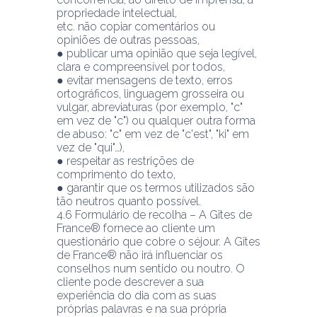
propriedade intelectual,
etc. não copiar comentários ou 
opiniões de outras pessoas,
● publicar uma opinião que seja legível, 
clara e compreensível por todos,
● evitar mensagens de texto, erros 
ortográficos, linguagem grosseira ou 
vulgar, abreviaturas (por exemplo, "c" 
em vez de "c") ou qualquer outra forma 
de abuso: "c" em vez de "c'est", "ki" em 
vez de "qui"…),
● respeitar as restrições de 
comprimento do texto,
● garantir que os termos utilizados são 
tão neutros quanto possível.
4.6 Formulário de recolha – A Gîtes de 
France® fornece ao cliente um 
questionário que cobre o séjour. A Gîtes 
de France® não irá influenciar os 
conselhos num sentido ou noutro. O 
cliente pode descrever a sua 
experiência do dia com as suas 
próprias palavras e na sua própria 