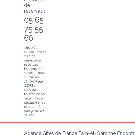
de
reservas :
05 65
75 55
66
9h00 às
20h00, todos
os dias,
serviço de
reservas
Das 9h00 às
12h00 - das
14h00 às
17h00 Relé
GDF82
Serviço
telefónico às
segundas e
sextas-feiras
de manhã:
das 9h00 às
12h00
Agence Gîtes de France Tarn-et-Garonne Encontre