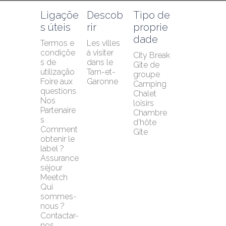
Ligaçõe
Descob
Tipo de 
s úteis
rir
proprie
dade
Termos e 
Les villes 
condiçõe
à visiter 
City Break
s de 
dans le 
Gîte de 
utilização
Tarn-et-
groupe
Foire aux 
Garonne
Camping
questions
Chalet 
Nos 
loisirs
Partenaire
Chambre 
s
d'hôte
Comment 
Gîte
obtenir le 
label ?
Assurance 
séjour 
Meetch
Qui 
sommes-
nous ?
Contactar-
nos