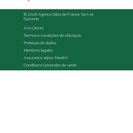
© 2026 Agence Gîtes de France Tarn-et-
Garonne
Avis Clients
Termos e condições de utilização
Proteção de dados
Mentions légales
Assurance séjour Meetch
Conditions Générales de vente