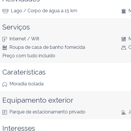
Lago / Corpo de água
a 15 km
Serviços
Internet / Wifi
M
Roupa de casa de banho fornecida
C
Preço com tudo incluído
Caraterísticas
Moradia isolada
Equipamento exterior
Parque de estacionamento privado
J
Interesses