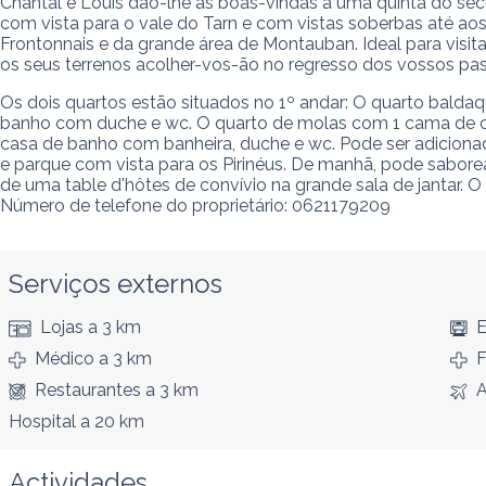
Chantal e Louis dão-lhe as boas-vindas a uma quinta do sé
com vista para o vale do Tarn e com vistas soberbas até aos 
Frontonnais e da grande área de Montauban. Ideal para visitar
os seus terrenos acolher-vos-ão no regresso dos vossos pas
Os dois quartos estão situados no 1º andar: O quarto balda
banho com duche e wc. O quarto de molas com 1 cama de ca
casa de banho com banheira, duche e wc. Pode ser adicionad
e parque com vista para os Pirinéus. De manhã, pode sabor
de uma table d'hôtes de convívio na grande sala de jantar. O 
Número de telefone do proprietário: 0621179209
Serviços externos
Lojas
a 3 km
E
Médico
a 3 km
F
Restaurantes
a 3 km
A
Hospital
a 20 km
Actividades