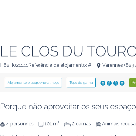
LE CLOS DU TOUR
H82H021141Referência de alojamento: #
Varennes
(
823
Pr
Alojamento e pequeno-almoço
Topo de gama
Porque não aproveitar os seus espaço
4 personnes
101 m²
2 camas
Animais recus