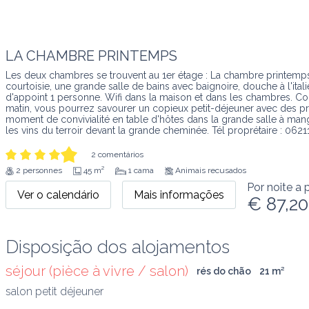
LA CHAMBRE PRINTEMPS
Les deux chambres se trouvent au 1er étage : La chambre printemps a
courtoisie, une grande salle de bains avec baignoire, douche à l'itali
d'appoint 1 personne. Wifi dans la maison et dans les chambres. Cou
matin, vous pourrez savourer un copieux petit-déjeuner avec des pro
moment de convivialité en table d'hôtes dans la grande salle à mang
les vins du terroir devant la grande cheminée. Tél proprétaire : 062
2 comentários
2 personnes
45 m²
1 cama
Animais recusados
Por noite a p
Ver o calendário
Mais informações
€ 87,20
Disposição dos alojamentos
séjour (pièce à vivre / salon)
rés do chão
21
 m
²