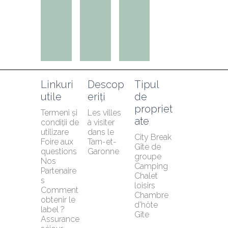
Linkuri 
Descop
Tipul 
utile
eriți
de 
propriet
Termeni și 
Les villes 
ate
condiții de 
à visiter 
utilizare
dans le 
City Break
Foire aux 
Tarn-et-
Gîte de 
questions
Garonne
groupe
Nos 
Camping
Partenaire
Chalet 
s
loisirs
Comment 
Chambre 
obtenir le 
d'hôte
label ?
Gîte
Assurance 