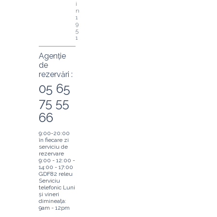
i
n 
1
9
5
1
Agenție
de
rezervări :
05 65
75 55
66
9:00-20:00
în fiecare zi
serviciu de
rezervare
9:00 - 12:00 -
14:00 - 17:00
GDF82 releu
Serviciu
telefonic Luni
și vineri
dimineața:
9am - 12pm