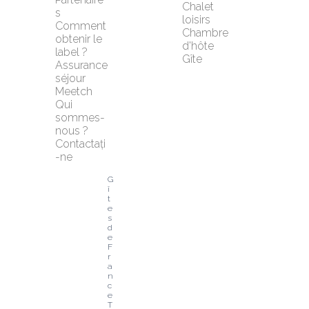
Chalet 
s
loisirs
Comment 
Chambre 
obtenir le 
d'hôte
label ?
Gîte
Assurance 
séjour 
Meetch
Qui 
sommes-
nous ?
Contactați
-ne
G
î
t
e
s 
d
e 
F
r
a
n
c
e 
T