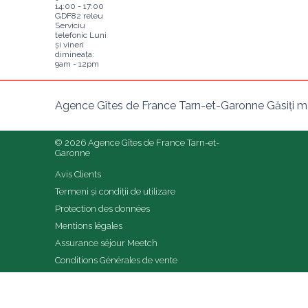
14:00 - 17:00
GDF82 releu
Serviciu
telefonic Luni
și vineri
dimineața:
9am - 12pm
Agence Gîtes de France Tarn-et-Garonne Găsiți ma
© 2026 Agence Gîtes de France Tarn-et-
Garonne
Avis Clients
Termeni și condiții de utilizare
Protection des données
Mentions légales
Assurance séjour Meetch
Conditions Générales de vente