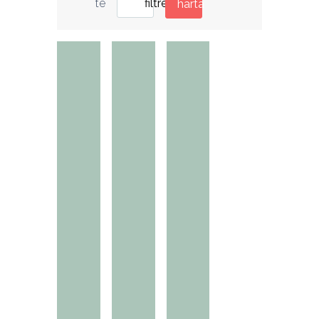
filtre
te
harta