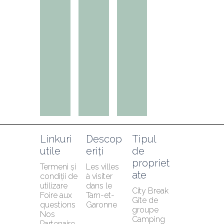
Linkuri 
Descop
Tipul 
utile
eriți
de 
propriet
Termeni și 
Les villes 
ate
condiții de 
à visiter 
utilizare
dans le 
City Break
Foire aux 
Tarn-et-
Gîte de 
questions
Garonne
groupe
Nos 
Camping
Partenaire