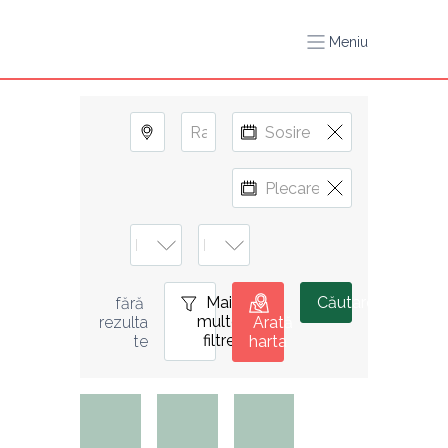
Meniu
Mai
0
Căutare
fără 
multe
rezulta
Arată
filtre
te
harta