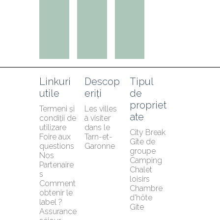
Linkuri 
Descop
Tipul 
utile
eriți
de 
propriet
Termeni și 
Les villes 
ate
condiții de 
à visiter 
utilizare
dans le 
City Break
Foire aux 
Tarn-et-
Gîte de 
questions
Garonne
groupe
Nos 
Camping
Partenaire
Chalet 
s
loisirs
Comment 
Chambre 
obtenir le 
d'hôte
label ?
Gîte
Assurance 