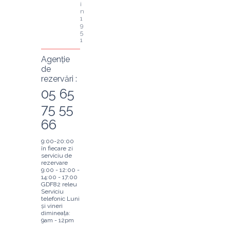
i
n 
1
9
5
1
Agenție
de
rezervări :
05 65
75 55
66
9:00-20:00
în fiecare zi
serviciu de
rezervare
9:00 - 12:00 -
14:00 - 17:00
GDF82 releu
Serviciu
telefonic Luni
și vineri
dimineața:
9am - 12pm