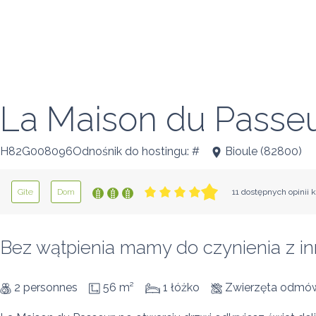
La Maison du Passeu
H82G008096Odnośnik do hostingu: #
Bioule
(
82800
)
Gîte
Dom
11 dostępnych opinii 
Bez wątpienia mamy do czynienia z in
2 personnes
56 m²
1 łóżko
Zwierzęta odmów