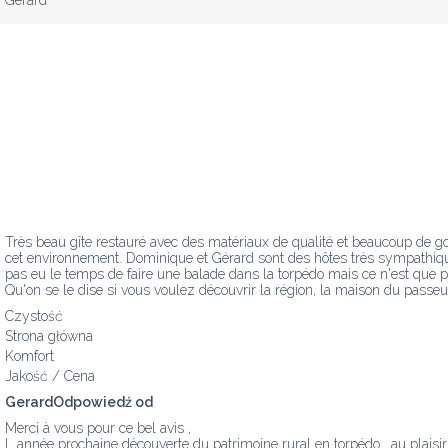
Gérard
Très beau gîte restauré avec des matériaux de qualité et beaucoup de goût
cet environnement. Dominique et Gérard sont des hôtes très sympathiqu
pas eu le temps de faire une balade dans la torpédo mais ce n'est que par
Qu'on se le dise si vous voulez découvrir la région, la maison du passeur 
Czystość
Strona główna
Komfort
Jakość / Cena
GerardOdpowiedź od
Merci à vous pour ce bel avis ,

L année prochaine découverte du patrimoine rural en torpédo  ,au plaisir 