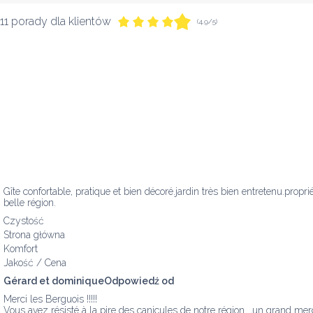
11 porady dla klientów
(4,9/5)
Gîte confortable, pratique et bien décoré.jardin très bien entretenu.propri
belle région.
Czystość
Strona główna
Komfort
Jakość / Cena
Gérard et dominiqueOdpowiedź od
Merci les Berguois !!!!!

Vous avez résisté à la pire des canicules de notre région  ,un grand merc