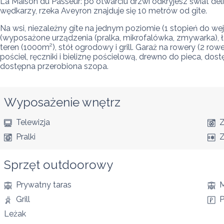
La Maison du Passeur: po otwarciu drzwi odkryjesz świat delikat
wędkarzy, rzeka Aveyron znajduje się 10 metrów od gîte.
Na wsi, niezależny gîte na jednym poziomie (1 stopień do wej
(wyposażone urządzenia (pralka, mikrofalówka, zmywarka), ła
teren (1000m²), stół ogrodowy i grill. Garaż na rowery (2 row
pościel, ręczniki i bieliznę pościelową, drewno do pieca, do
dostępna przerobiona szopa.
Wyposażenie wnętrz
Telewizja
Pralki
Z
Sprzęt outdoorowy
Prywatny taras
M
Grill
P
Leżak