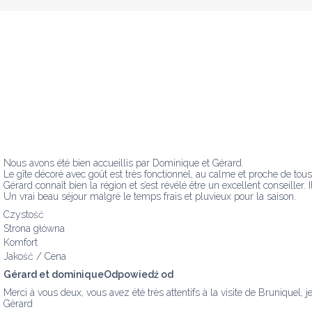
Nous avons été bien accueillis par Dominique et Gérard.  

Le gîte décoré avec goût est très fonctionnel, au calme et proche de tous
Gérard connaît bien la région et s’est révélé être un excellent conseiller. I
Un vrai beau séjour malgré le temps frais et pluvieux pour la saison.
Czystość
Strona główna
Komfort
Jakość / Cena
Gérard et dominiqueOdpowiedź od
Merci à vous deux, vous avez été très attentifs à la visite de Bruniquel,
Gérard