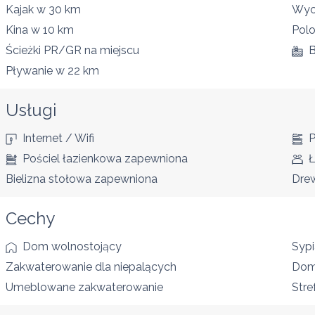
Kajak
w 30 km
Wyc
Kina
w 10 km
Pol
Ścieżki PR/GR
na miejscu
B
Pływanie
w 22 km
Usługi
Internet / Wifi
P
Pościel łazienkowa zapewniona
Ł
Bielizna stołowa zapewniona
Drew
Cechy
Dom wolnostojący
Sypi
Zakwaterowanie dla niepalących
Dom
Umeblowane zakwaterowanie
Stre