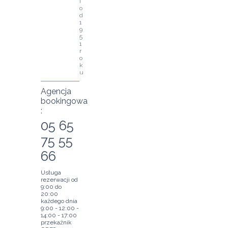
i 
o
d 
1
9
5
1 
r
o
k
u
Agencja
bookingowa
:
05 65
75 55
66
Usługa
rezerwacji od
9:00 do
20:00
każdego dnia
9:00 - 12:00 -
14:00 - 17:00
przekaźnik