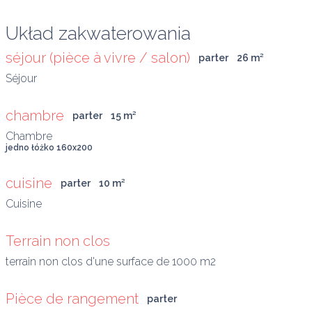
Układ zakwaterowania
séjour (pièce à vivre / salon)
parter
26
 m
²
chambre
parter
15
 m
²
jedno łóżko 160x200
cuisine
parter
10
 m
²
Terrain non clos
terrain non clos d'une surface de 1000 m2
Pièce de rangement
parter