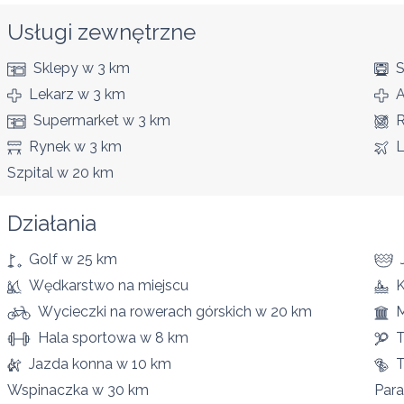
Usługi zewnętrzne
Sklepy
w 3 km
S
Lekarz
w 3 km
A
Supermarket
w 3 km
R
Rynek
w 3 km
L
Szpital
w 20 km
Działania
Golf
w 25 km
Wędkarstwo
na miejscu
K
Wycieczki na rowerach górskich
w 20 km
Hala sportowa
w 8 km
T
Jazda konna
w 10 km
T
Wspinaczka
w 30 km
Para