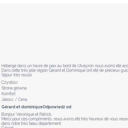
Hébergé dans un havre de paix au bord de l'Aveyron nous avons été accue
Dans cette très jolie région Gérard et Dominique ont été de précieux gu
Séjour très reussi
Czystość
Strona główna
Komfort
Jakość / Cena
Gérard et dominiqueOdpowiedź od
Bonjour Véronique et Patrick, 

Merci pour ces compliments ,nous avons été très heureux de vous recevoi
dans notre très beau département 
