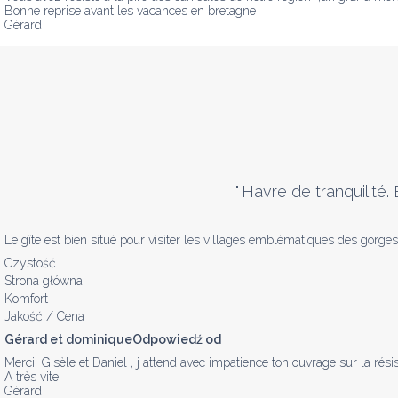
Bonne reprise avant les vacances en bretagne

Gérard
"
Havre de tranquilité.
Le gîte est bien situé pour visiter les villages emblématiques des gorge
Czystość
Strona główna
Komfort
Jakość / Cena
Gérard et dominiqueOdpowiedź od
Merci  Gisèle et Daniel , j attend avec impatience ton ouvrage sur la résis
A très vite 

Gérard