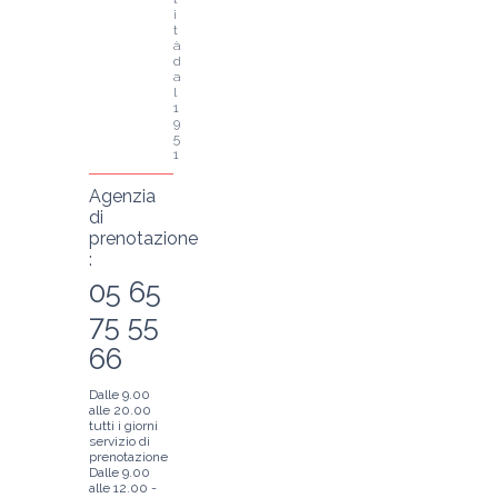
i
t
à 
d
a
l 
1
9
5
1
Agenzia
di
prenotazione
:
05 65
75 55
66
Dalle 9.00
alle 20.00
tutti i giorni
servizio di
prenotazione
Dalle 9.00
alle 12.00 -