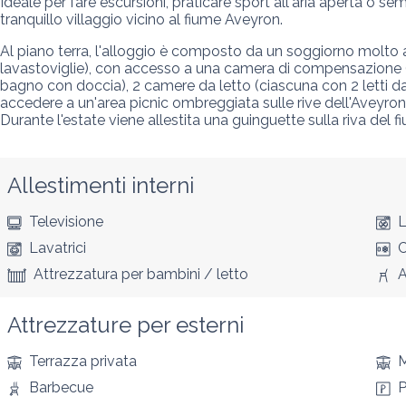
Ideale per fare escursioni, praticare sport all'aria aperta o 
tranquillo villaggio vicino al fiume Aveyron.
Al piano terra, l'alloggio è composto da un soggiorno molto a
lavastoviglie), con accesso a una camera di compensazione (W
bagno con doccia), 2 camere da letto (ciascuna con 2 letti da
accedere a un'area picnic ombreggiata sulle rive dell'Aveyron.
Durante l'estate viene allestita una guinguette sulla riva del f
Allestimenti interni
Televisione
L
Lavatrici
C
Attrezzatura per bambini / letto
A
Attrezzature per esterni
Terrazza privata
M
Barbecue
P