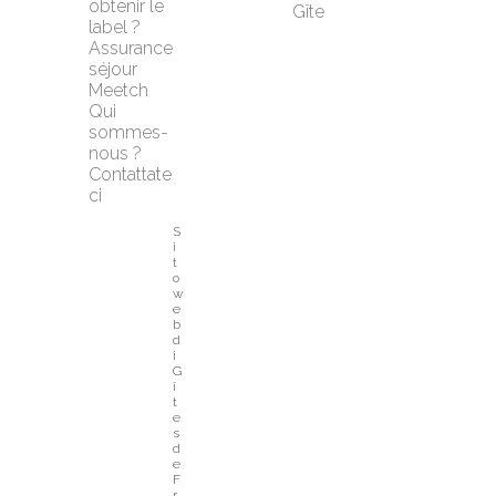
obtenir le 
Gîte
label ?
Assurance 
séjour 
Meetch
Qui 
sommes-
nous ?
Contattate
ci
S
i
t
o 
w
e
b 
d
i 
G
î
t
e
s 
d
e 
F
r