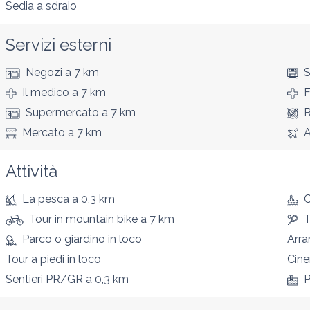
Sedia a sdraio
Servizi esterni
Negozi
a 7 km
S
Il medico
a 7 km
F
Supermercato
a 7 km
R
Mercato
a 7 km
A
Attività
La pesca
a 0,3 km
Tour in mountain bike
a 7 km
T
Parco o giardino
in loco
Arra
Tour a piedi
in loco
Cin
Sentieri PR/GR
a 0,3 km
P