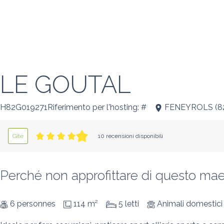
LE GOUTAL
H82G019271Riferimento per l'hosting: #
FENEYROLS
(
8
Gîte
10 recensioni disponibili
Perché non approfittare di questo maes
6 personnes
114 m²
5 letti
Animali domestic