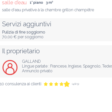
salle d’eau
1° piano
3
 m
²
salle d'eau privative à la chambre grillon champêtre
Servizi aggiuntivi
Pulizia di fine soggiorno
70,00 €
per soggiorno
Il proprietario
GALLAND
Lingue parlate :
Francese
, 
Inglese
, 
Spagnolo
, 
Tede
Annuncio privato
10 consulenza ai clienti
(4,8/5)