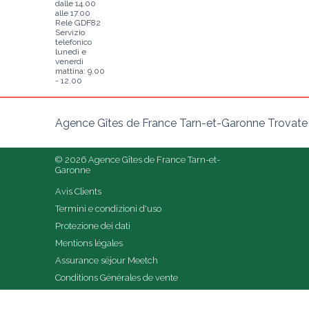
dalle 14.00
alle 17.00
Relè GDF82
Servizio
telefonico
lunedì e
venerdì
mattina: 9.00
- 12.00
Agence Gîtes de France Tarn-et-Garonne Trovate il 
© 2026 Agence Gîtes de France Tarn-et-
Garonne
Avis Clients
Termini e condizioni d'uso
Protezione dei dati
Mentions légales
Assurance séjour Meetch
Conditions Générales de vente