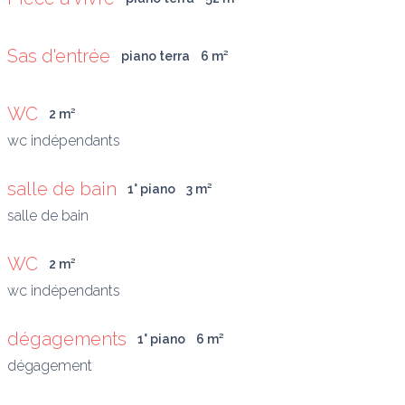
Sas d'entrée
piano terra
6
 m
²
WC
2
 m
²
salle de bain
1° piano
3
 m
²
WC
2
 m
²
dégagements
1° piano
6
 m
²