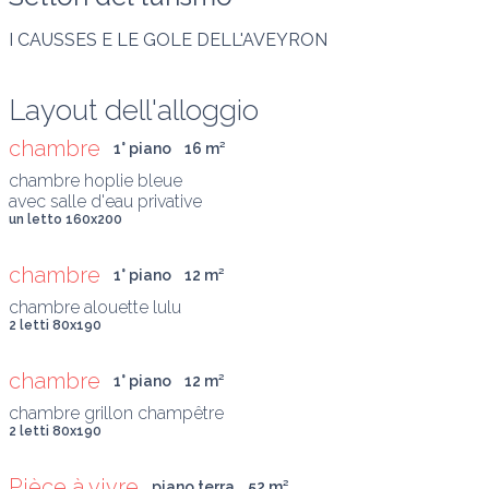
I CAUSSES E LE GOLE DELL'AVEYRON
Layout dell'alloggio
chambre
1° piano
16
 m
²
chambre hoplie bleue

avec salle d'eau privative
un letto 160x200
chambre
1° piano
12
 m
²
chambre alouette lulu
2 letti 80x190
chambre
1° piano
12
 m
²
chambre grillon champêtre
2 letti 80x190
Pièce à vivre
piano terra
52
 m
²