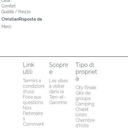
Casa
Comfort
Qualità / Prezzo
ChristianRisposta da
Merci.
Link 
Scoprir
Tipo di 
utili
e
propriet
à
Termini e 
Les villes 
condizioni 
à visiter 
City Break
d'uso
dans le 
Gîte de 
Foire aux 
Tarn-et-
groupe
questions
Garonne
Camping
Nos 
Chalet 
Partenaire
loisirs
s
Chambre 
Comment 
d'hôte