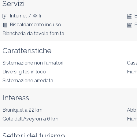
Servizi
Internet / Wifi
B
Riscaldamento incluso
B
Biancheria da tavola fornita
Caratteristiche
Sistemazione non fumatori
Casa
Diversi gîtes in loco
Fium
Sistemazione arredata
Interessi
Bruniquel
a 22 km
Abba
Gole dell'Aveyron
a 6 km
Fium
Settori del turismo