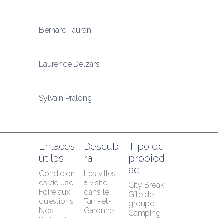
Bernard Tauran
Laurence Delzars
Sylvain Pralong
Enlaces 
Descub
Tipo de 
útiles
ra
propied
ad
Condicion
Les villes 
es de uso
à visiter 
City Break
Foire aux 
dans le 
Gîte de 
questions
Tarn-et-
groupe
Nos 
Garonne
Camping