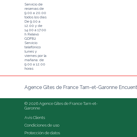
Servicio de
reservas de
9.00 a 20.00
todos los días
De 9.00 a
12.00 y de
14.00 a 17.00
h Relevo
GDF82
Servicio
telefónico
lunes y
viernes por la
mañana: de
9.00 a 12.00
horas
Agence Gîtes de France Tarn-et-Garonne Encuentr
© 2026 Agence Gîtes de France Tarn-et-
Garonne
Avis Clients
Condiciones de uso
Protección de datos