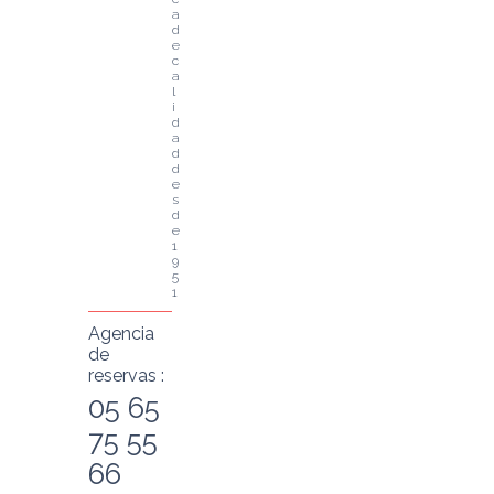
a 
d
e 
c
a
l
i
d
a
d 
d
e
s
d
e 
1
9
5
1
Agencia
de
reservas :
05 65
75 55
66