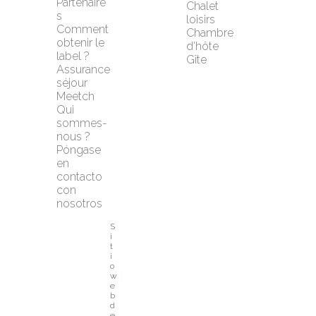
Partenaire
Chalet 
s
loisirs
Comment 
Chambre 
obtenir le 
d'hôte
label ?
Gîte
Assurance 
séjour 
Meetch
Qui 
sommes-
nous ?
Póngase 
en 
contacto 
con 
nosotros
S
i
t
i
o 
w
e
b 
d
e 