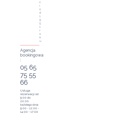
c
i 
o
d 
1
9
5
1 
r
o
k
u
Agencja
bookingowa
:
05 65
75 55
66
Usługa
rezerwacji od
9:00 do
20:00
każdego dnia
9:00 - 12:00 -
14:00 - 17:00