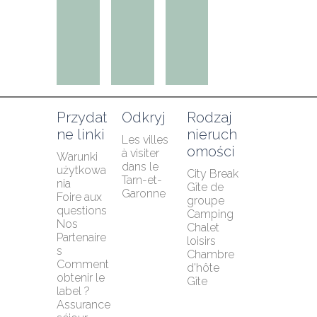
Przydat
Odkryj
Rodzaj 
ne linki
nieruch
Les villes 
omości
à visiter 
Warunki 
dans le 
użytkowa
City Break
Tarn-et-
nia
Gîte de 
Garonne
Foire aux 
groupe
questions
Camping
Nos 
Chalet 
Partenaire
loisirs
s
Chambre 
Comment 
d'hôte
obtenir le 
Gîte
label ?
Assurance 