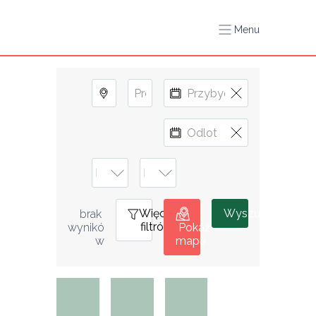
Menu
Więcej
1
Wyszukiwanie
brak 
filtrów
wynikó
Pokaż
w
mapę