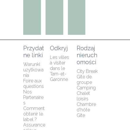
Przydat
Odkryj
Rodzaj 
ne linki
nieruch
Les villes 
omości
à visiter 
Warunki 
dans le 
użytkowa
City Break
Tarn-et-
nia
Gîte de 
Garonne
Foire aux 
groupe
questions
Camping
Nos 
Chalet 
Partenaire
loisirs
s
Chambre 
Comment 
d'hôte
obtenir le 
Gîte
label ?
Assurance 