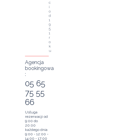
c
i 
o
d 
1
9
5
1 
r
o
k
u
Agencja
bookingowa
:
05 65
75 55
66
Usługa
rezerwacji od
9:00 do
20:00
każdego dnia
9:00 - 12:00 -
14:00 - 17:00