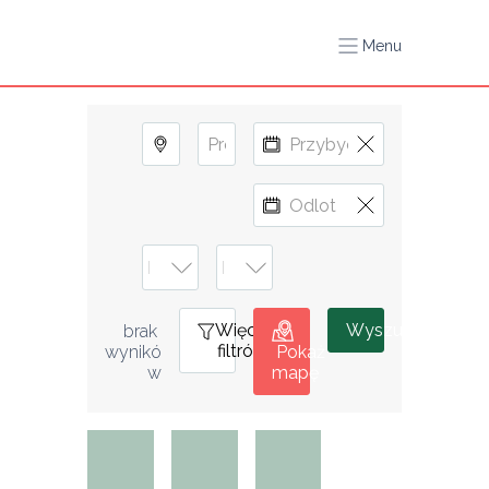
Menu
Więcej
0
Wyszukiwanie
brak 
filtrów
wynikó
Pokaż
w
mapę