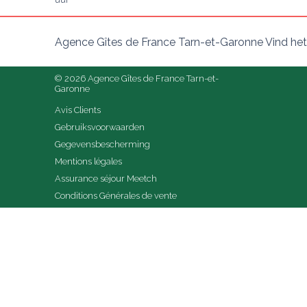
uur
Agence Gîtes de France Tarn-et-Garonne Vind het
© 2026 Agence Gîtes de France Tarn-et-
Garonne
Avis Clients
Gebruiksvoorwaarden
Gegevensbescherming
Mentions légales
Assurance séjour Meetch
Conditions Générales de vente