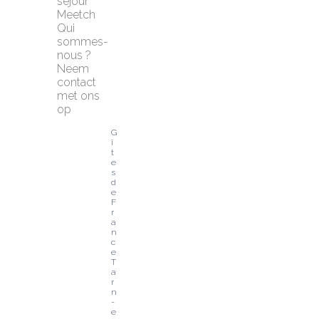
séjour 
Meetch
Qui 
sommes-
nous ?
Neem 
contact 
met ons 
op
G
î
t
e
s 
d
e 
F
r
a
n
c
e 
T
a
r
n
-
e