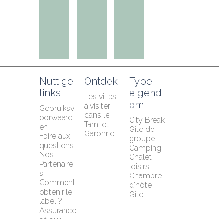
Nuttige 
Ontdek
Type 
links
eigend
Les villes 
om
à visiter 
Gebruiksv
dans le 
oorwaard
City Break
Tarn-et-
en
Gîte de 
Garonne
Foire aux 
groupe
questions
Camping
Nos 
Chalet 
Partenaire
loisirs
s
Chambre 
Comment 
d'hôte
obtenir le 
Gîte
label ?
Assurance 