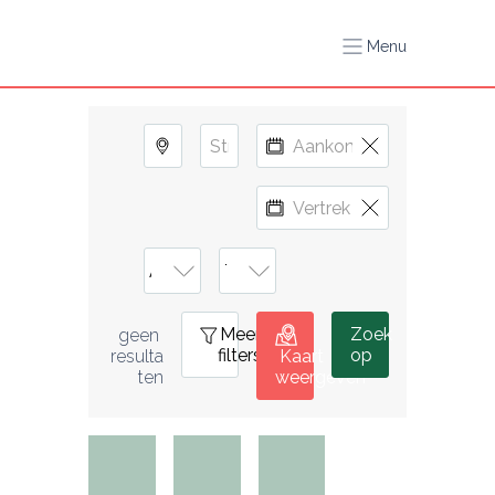
Menu
Meer
0
Zoek
geen 
filters
op
resulta
Kaart
ten
weergeven