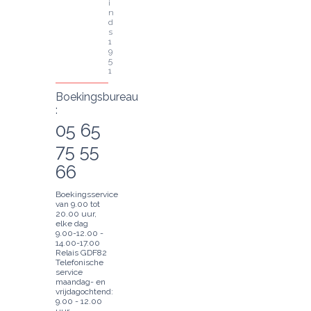
i
n
d
s 
1
9
5
1
Boekingsbureau
:
05 65
75 55
66
Boekingsservice
van 9.00 tot
20.00 uur,
elke dag
9.00-12.00 -
14.00-17.00
Relais GDF82
Telefonische
service
maandag- en
vrijdagochtend:
9.00 - 12.00