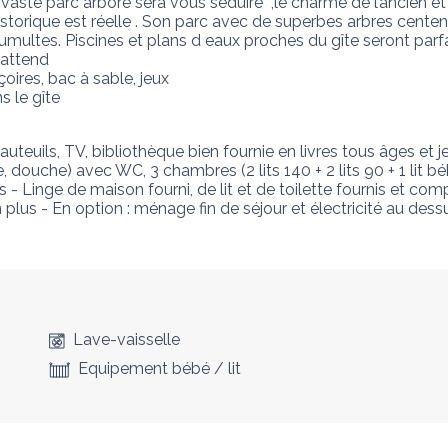
vaste parc arboré sera vous séduire  ,le charme de l’ancien et
storique est réelle . Son parc avec de superbes arbres centen
 tumultes. Piscines et plans d eaux proches du gîte seront parf
attend 

ires, bac à sable, jeux 

s le gîte
  

uteuils, TV, bibliothèque bien fournie en livres tous âges et je
e, douche) avec WC, 3 chambres (2 lits 140 + 2 lits 90 + 1 lit bé
s - Linge de maison fourni, de lit et de toilette fournis et c
plus - En option : ménage fin de séjour et électricité au dessus
Lave-vaisselle
Equipement bébé / lit