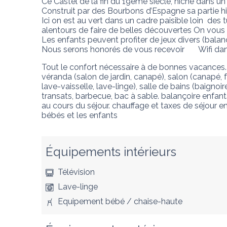
Ce Castel de la fin du 19ème siècle, niché dans un 
Construit par des Bourbons d’Espagne sa partie hi
Ici on est au vert dans un cadre paisible loin  des
alentours de faire de belles découvertes On vous 
Les enfants peuvent profiter de jeux divers (balanço
Nous serons honorés de vous recevoir       Wifi dan
Tout le confort nécessaire à de bonnes vacances.   
véranda (salon de jardin, canapé), salon (canapé, fa
lave-vaisselle, lave-linge), salle de bains (baignoir
transats, barbecue, bac à sable. balançoire enfant
au cours du séjour. chauffage et taxes de séjour en 
bébés et les enfants
Équipements intérieurs
Télévision
Lave-linge
Equipement bébé / chaise-haute