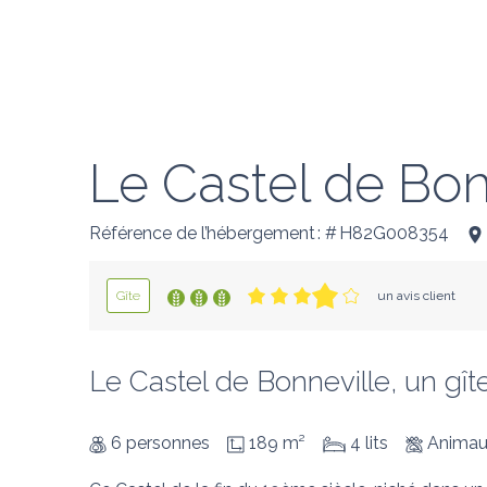
Le Castel de Bon
Référence de l’hébergement : # H82G008354
Gîte
un avis client
Le Castel de Bonneville, un gîte
6 personnes
189 m²
4 lits
Animau