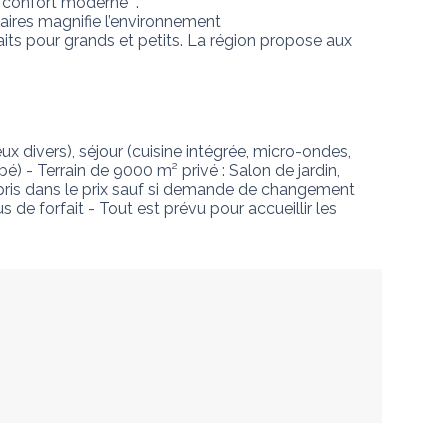
 confort moderne  . 

aires magnifie l’environnement

aits pour grands et petits. La région propose aux 
ux divers), séjour (cuisine intégrée, micro-ondes, 
bé) - Terrain de 9000 m² privé : Salon de jardin, 
ompris dans le prix sauf si demande de changement 
 de forfait - Tout est prévu pour accueillir les 