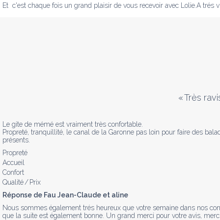
Et  c'est chaque fois un grand plaisir de vous recevoir avec Lolie.A trés vi
«
Très ravi
Le gite de mémé est vraiment très confortable. 

Propreté, tranquillité, le canal de la Garonne pas loin pour faire des bal
présents.
Propreté
Accueil
Confort
Qualité / Prix
Réponse de Fau Jean-Claude et aline
Nous sommes également trés heureux que votre semaine dans nos contrées 
que la suite est également bonne. Un grand merci pour votre avis, merci