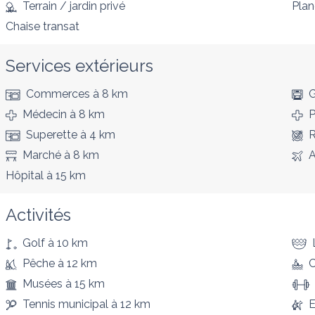
Terrain / jardin privé
Pla
Chaise transat
Services extérieurs
Commerces
à 8 km
G
Médecin
à 8 km
P
Superette
à 4 km
R
Marché
à 8 km
A
Hôpital
à 15 km
Activités
Golf
à 10 km
Pêche
à 12 km
Musées
à 15 km
Tennis municipal
à 12 km
E