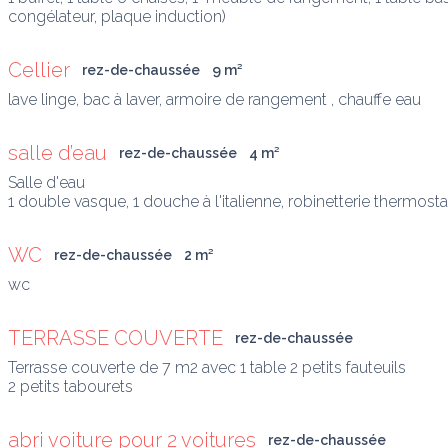
congélateur, plaque induction) 
Cellier
rez-de-chaussée
9
 m
²
lave linge, bac à laver, armoire de rangement , chauffe eau 
salle d’eau
rez-de-chaussée
4
 m
²
Salle d'eau 

1 double vasque, 1 douche à l'italienne, robinetterie thermost
WC
rez-de-chaussée
2
 m
²
TERRASSE COUVERTE
rez-de-chaussée
Terrasse couverte de 7 m2 avec 1 table 2 petits fauteuils

2 petits tabourets
abri voiture pour 2 voitures
rez-de-chaussée