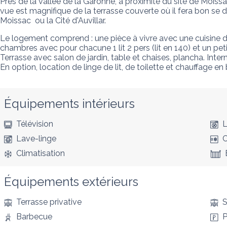
Près de la vallée de la Garonne, à proximité du site de Moiss
vue est magnifique de la terrasse couverte où il fera bon se
Moissac  ou la Cité d'Auvillar.
Le logement comprend : une pièce à vivre avec une cuisine de t
chambres avec pour chacune 1 lit 2 pers (lit en 140) et un petit b
Terrasse avec salon de jardin, table et chaises, plancha. Interne
En option, location de linge de lit, de toilette et chauffage en
Équipements intérieurs
Télévision
L
Lave-linge
C
Climatisation
Équipements extérieurs
Terrasse privative
S
Barbecue
P