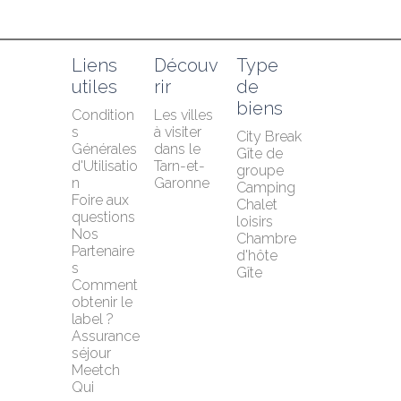
Liens 
Découv
Type 
utiles
rir
de 
biens
Condition
Les villes 
s 
à visiter 
City Break
Générales 
dans le 
Gîte de 
d'Utilisatio
Tarn-et-
groupe
n
Garonne
Camping
Foire aux 
Chalet 
questions
loisirs
Nos 
Chambre 
Partenaire
d'hôte
s
Gîte
Comment 
obtenir le 
label ?
Assurance 
séjour 
Meetch
Qui 