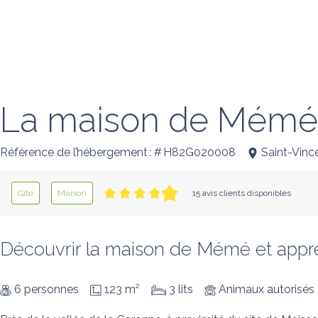
La maison de Mémé
Référence de l’hébergement : # H82G020008
Saint-Vinc
Gîte
Maison
15 avis clients disponibles
Découvrir la maison de Mémé et appréc
6 personnes
123 m²
3 lits
Animaux autorisés