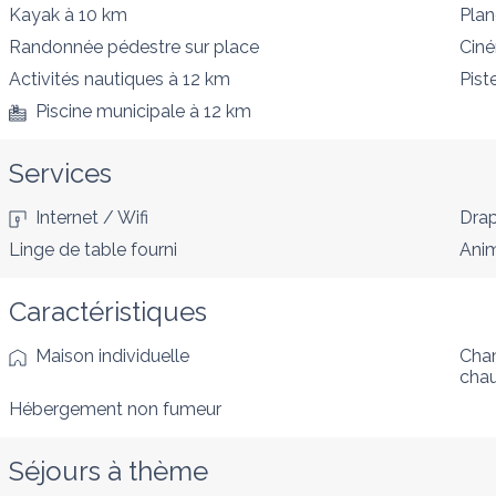
Kayak
à 10 km
Plan
Randonnée pédestre
sur place
Cin
Activités nautiques
à 12 km
Pist
Piscine municipale
à 12 km
Services
Internet / Wifi
Drap
Linge de table fourni
Anim
Caractéristiques
Maison individuelle
Cham
cha
Hébergement non fumeur
Séjours à thème