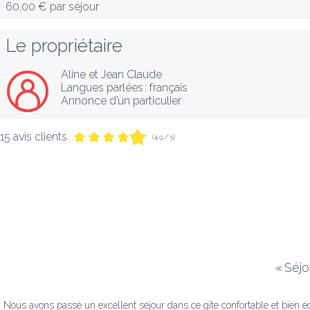
60,00 €
par séjour
Le propriétaire
Aline et Jean Claude
Langues parlées :
français
Annonce d’un particulier
15 avis clients
(4,9 / 5)
«
Séjo
Nous avons passé un excellent séjour dans ce gîte confortable et bien éq