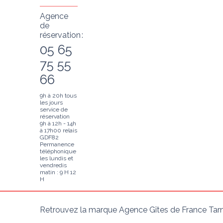
Agence
de
réservation :
05 65
75 55
66
9h à 20h tous
les jours
service de
réservation
9h à 12h - 14h
à 17h00 relais
GDF82
Permanence
téléphonique
les lundis et
vendredis
matin : 9 H 12
H
Retrouvez la marque Agence Gîtes de France Tarn