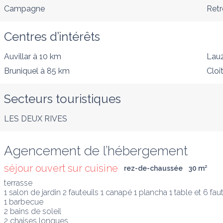
Campagne
Retr
Centres d’intérêts
Auvillar
à 10 km
Lauz
Bruniquel
à 85 km
Cloî
Secteurs touristiques
LES DEUX RIVES
Agencement de l’hébergement
séjour ouvert sur cuisine
rez-de-chaussée
30
 m
²
terrasse

1 salon de jardin 2 fauteuils 1 canapé 1 plancha 1 table et 6 faut
1 barbecue

2 bains de soleil

2 chaises longues