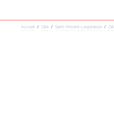
Accueil
/
Gîte
/
Saint-Vincent-Lespinasse
/
Gît