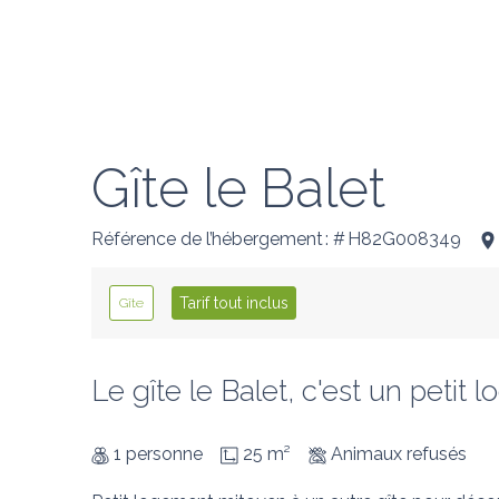
Gîte le Balet
Référence de l’hébergement : # H82G008349
Tarif tout inclus
Gîte
Le gîte le Balet, c'est un petit
1 personne
25 m²
Animaux refusés