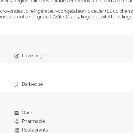
rir la région, faire des balades et retrouver un pied à terre 
o-ondes , 1 refrigérateur-congélateur), 1 cellier (LL), 1 chambr
nnexion internet gratuit (Wifi). Draps, linge de toilette et lin
Lave-linge
Barbecue
Gare
Pharmacie
Restaurants