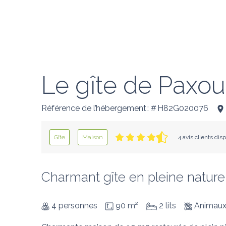
Le gîte de Paxou
Référence de l’hébergement : # H82G020076
Gîte
Maison
4 avis clients dis
Charmant gîte en pleine nature
4 personnes
90 m²
2 lits
Animaux