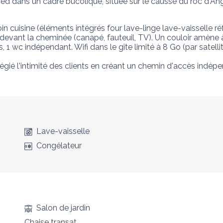
 dans un cadre bucolique, située sur le causse du roc d'Angl
cuisine (éléments intégrés four lave-linge lave-vaisselle réf
devant la cheminée (canapé, fauteuil, TV). Un couloir amène à 
, 1 wc indépendant. Wifi dans le gîte limité à 8 Go (par satellit
légié l'intimité des clients en créant un chemin d'accès indépe
Lave-vaisselle
Congélateur
Salon de jardin
Chaise transat