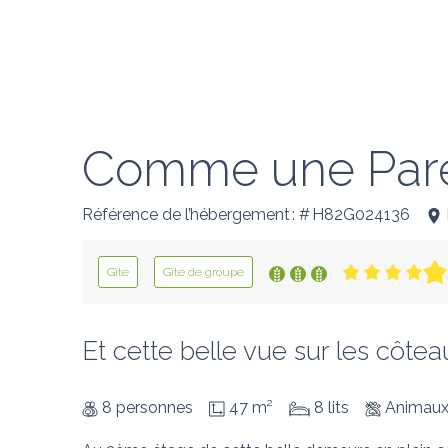
Comme une Par
Référence de l’hébergement : # H82G024136
Gîte
Gîte de groupe
Et cette belle vue sur les côteau
8 personnes
47 m²
8 lits
Animaux