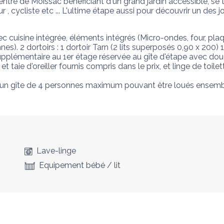
tre de Moissac bénéficiant d'un grand jardin accessible, se 
ur , cycliste etc ... L'ultime étape aussi pour découvrir un des
uisine intégrée, éléments intégrés (Micro-ondes, four, plaqu
). 2 dortoirs : 1 dortoir Tarn (2 lits superposés 0,90 x 200) 1
supplémentaire au 1er étage réservée au gîte d'étape avec dou
taie d'oreiller fournis compris dans le prix, et linge de toilett
 un gîte de 4 personnes maximum pouvant être loués ensemb
Lave-linge
Equipement bébé / lit