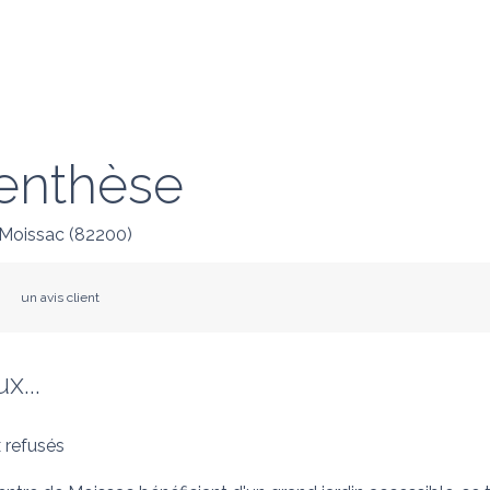
enthèse
Moissac
(
82200
)
un avis client
x...
 refusés