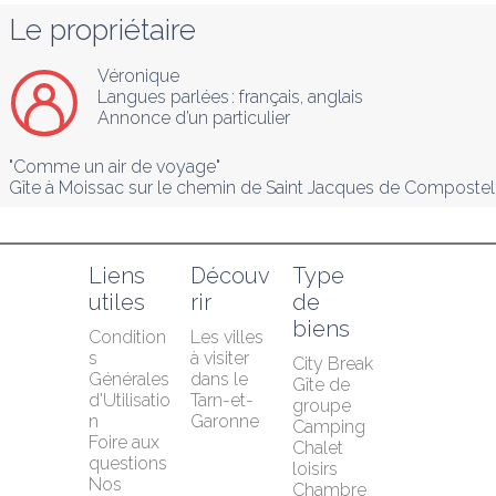
Le propriétaire
Véronique
Langues parlées :
français
, 
anglais
Annonce d’un particulier
"Comme un air de voyage"

Gîte à Moissac sur le chemin de Saint Jacques de Compostel
Liens 
Découv
Type 
utiles
rir
de 
biens
Condition
Les villes 
s 
à visiter 
City Break
Générales 
dans le 
Gîte de 
d'Utilisatio
Tarn-et-
groupe
n
Garonne
Camping
Foire aux 
Chalet 
questions
loisirs
Nos 
Chambre 