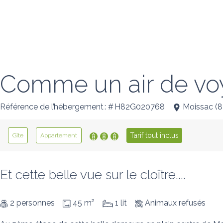
Comme un air de v
Référence de l’hébergement : # H82G020768
Moissac
(
8
Tarif tout inclus
Gîte
Appartement
Et cette belle vue sur le cloître....
2 personnes
45 m²
1 lit
Animaux refusés