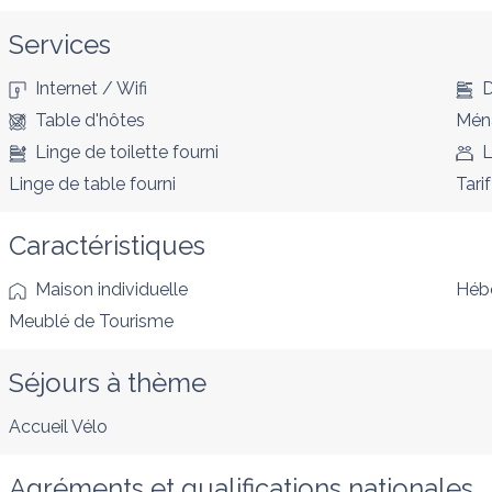
Services
Internet / Wifi
D
Table d'hôtes
Ména
Linge de toilette fourni
L
Linge de table fourni
Tarif
Caractéristiques
Maison individuelle
Héb
Meublé de Tourisme
Séjours à thème
Accueil Vélo
Agréments et qualifications nationales