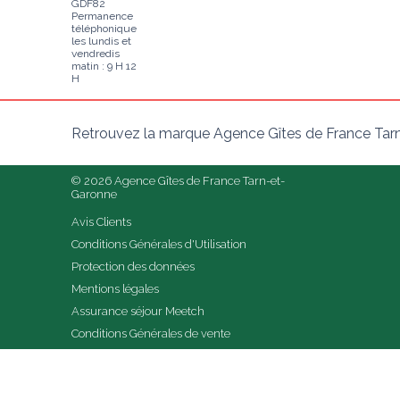
GDF82
Permanence
téléphonique
les lundis et
vendredis
matin : 9 H 12
H
Retrouvez la marque Agence Gîtes de France Tarn
© 2026 Agence Gîtes de France Tarn-et-
Garonne
Avis Clients
Conditions Générales d'Utilisation
Protection des données
Mentions légales
Assurance séjour Meetch
Conditions Générales de vente