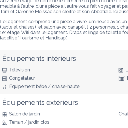
Au 2ème étage de cette belle demeure en plein centre de Moi
meuble à l'autre, d'une pièce à l'autre vous fait voyager et p
Tarn et Garonne Moissac son cloître et son Abbatiale. Ici aussi 
Le logement comprend une pièce à vivre lumineuse avec un coi
(table et chaises)  et salon avec canapé lit 2 personnes. 1 cha
1er étage. Wifi dans le logement. Draps et linge de toilette fo
labellisé "Tourisme et Handicap".
Équipements intérieurs
Télévision
L
Congélateur
Equipement bébé / chaise-haute
Équipements extérieurs
Salon de jardin
Chai
Terrain / jardin clos