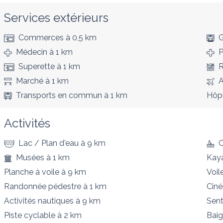
Services extérieurs
Commerces
à 0,5 km
G
Médecin
à 1 km
P
Superette
à 1 km
R
Marché
à 1 km
A
Transports en commun
à 1 km
Hôpi
Activités
Lac / Plan d'eau
à 9 km
Musées
à 1 km
Kay
Planche à voile
à 9 km
Voil
Randonnée pédestre
à 1 km
Cin
Activités nautiques
à 9 km
Sent
Piste cyclable
à 2 km
Bai