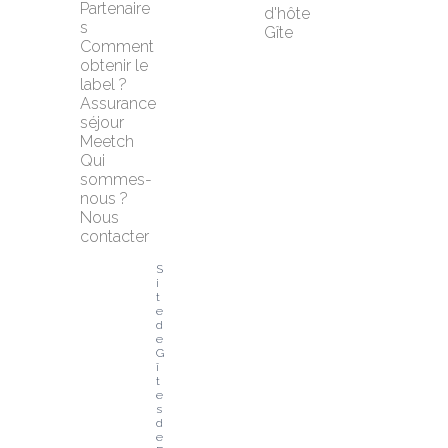
Partenaire
d'hôte
s
Gîte
Comment 
obtenir le 
label ?
Assurance 
séjour 
Meetch
Qui 
sommes-
nous ?
Nous 
contacter
S
i
t
e 
d
e 
G
î
t
e
s 
d
e 