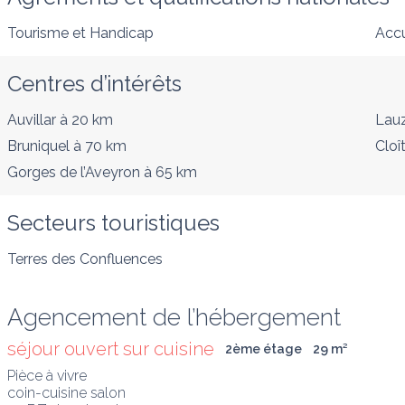
Tourisme et Handicap
Accu
Centres d’intérêts
Auvillar
à 20 km
Lauz
Bruniquel
à 70 km
Cloî
Gorges de l’Aveyron
à 65 km
Secteurs touristiques
Terres des Confluences
Agencement de l’hébergement
séjour ouvert sur cuisine
2ème étage
29
 m
²
Pièce à vivre 

coin-cuisine salon
