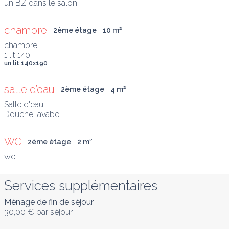
un BZ dans le salon
chambre
2ème étage
10
 m
²
chambre 

1 lit 140
un lit 140x190
salle d’eau
2ème étage
4
 m
²
Salle d'eau

Douche lavabo
WC
2ème étage
2
 m
²
Services supplémentaires
Ménage de fin de séjour
30,00 €
par séjour