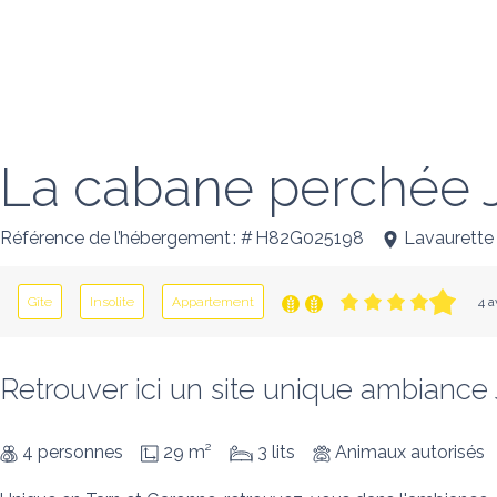
La cabane perchée J
Référence de l’hébergement : # H82G025198
Lavaurette
Gîte
Insolite
Appartement
4 a
Retrouver ici un site unique ambiance Ju
4 personnes
29 m²
3 lits
Animaux autorisés