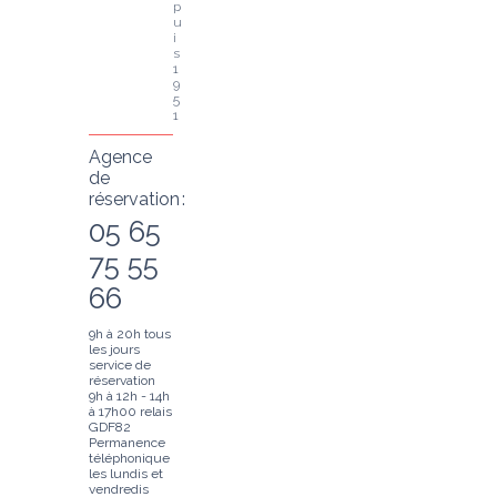
p
u
i
s 
1
9
5
1
Agence
de
réservation :
05 65
75 55
66
9h à 20h tous
les jours
service de
réservation
9h à 12h - 14h
à 17h00 relais
GDF82
Permanence
téléphonique
les lundis et
vendredis