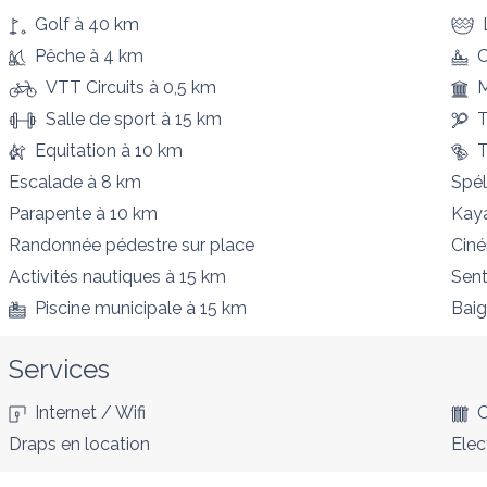
Golf
à 40 km
Pêche
à 4 km
VTT Circuits
à 0,5 km
Salle de sport
à 15 km
T
Equitation
à 10 km
T
Escalade
à 8 km
Spél
Parapente
à 10 km
Kay
Randonnée pédestre
sur place
Cin
Activités nautiques
à 15 km
Sent
Piscine municipale
à 15 km
Bai
Services
Internet / Wifi
C
Draps en location
Elec