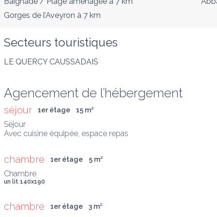
Baignade / Plage aménagée
à 7 km
Abba
Gorges de l’Aveyron
à 7 km
Secteurs touristiques
LE QUERCY CAUSSADAIS
Agencement de l’hébergement
séjour
1er étage
15
 m
²
Séjour

Avec cuisine équipée, espace repas
chambre
1er étage
5
 m
²
Chambre
un lit 140x190
chambre
1er étage
3
 m
²