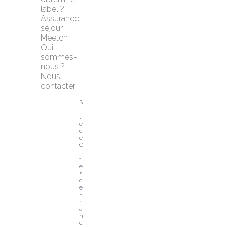
label ?
Assurance 
séjour 
Meetch
Qui 
sommes-
nous ?
Nous 
contacter
S
i
t
e 
d
e 
G
î
t
e
s 
d
e 
F
r
a
n
c