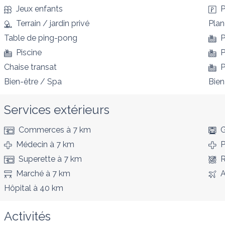
Jeux enfants
P
Terrain / jardin privé
Pla
Table de ping-pong
P
Piscine
P
Chaise transat
P
Bien-être / Spa
Bie
Services extérieurs
Commerces
à 7 km
G
Médecin
à 7 km
P
Superette
à 7 km
R
Marché
à 7 km
A
Hôpital
à 40 km
Activités