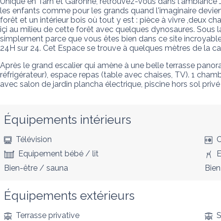
Unique en Tarn et Garonne, retrouvez-vous dans l'ambiance Jur
les enfants comme pour les grands quand l'imaginaire devien
forêt et un intérieur bois où tout y est : pièce à vivre ,deux
içi au milieu de cette forêt avec quelques dynosaures. Sous la
simplement parce que vous êtes bien dans ce site incroyable
24H sur 24. Cet Espace se trouve à quelques mètres de la cab
Après le grand escalier qui amène à une belle terrasse panor
réfrigérateur), espace repas (table avec chaises, TV). 1 chambr
avec salon de jardin plancha électrique, piscine hors sol pr
Équipements intérieurs
Télévision
C
Equipement bébé / lit
E
Bien-être / sauna
Bien
Équipements extérieurs
Terrasse privative
S