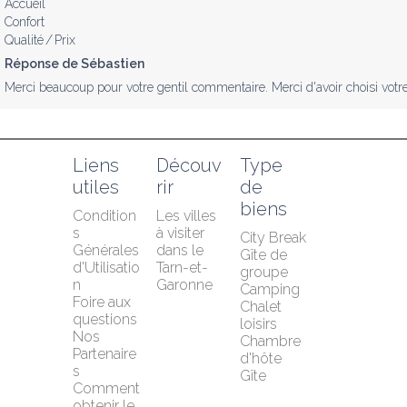
Accueil
Confort
Qualité / Prix
Réponse de Sébastien
Merci beaucoup pour votre gentil commentaire. Merci d'avoir choisi votre
Liens 
Découv
Type 
utiles
rir
de 
biens
Condition
Les villes 
s 
à visiter 
City Break
Générales 
dans le 
Gîte de 
d'Utilisatio
Tarn-et-
groupe
n
Garonne
Camping
Foire aux 
Chalet 
questions
loisirs
Nos 
Chambre 
Partenaire
d'hôte
s
Gîte
Comment 
obtenir le 