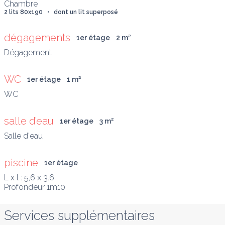
Chambre
2 lits 80x190   •   dont un lit superposé
dégagements
1er étage
2
 m
²
Dégagement
WC
1er étage
1
 m
²
WC
salle d’eau
1er étage
3
 m
²
Salle d'eau
piscine
1er étage
L x l : 5,6 x 3.6

Profondeur 1m10
Services supplémentaires