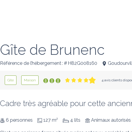
Gîte de Brunenc
Référence de l’hébergement : # H82G008160
Goudourvil
Gîte
Maison
4 avis clients disp
Cadre très agréable pour cette ancien
6 personnes
127 m²
4 lits
Animaux autorisés