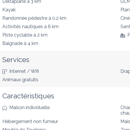
Deltaplane
à 3 km
UL
Kayak
Plan
Randonnée pédestre
à 0,2 km
Cin
Activités nautiques
à 6 km
Sent
Piste cyclable
à 2 km
P
Baignade
à 4 km
Services
Internet / Wifi
Drap
Animaux gratuits
Caractéristiques
Maison individuelle
Cham
cha
Hébergement non fumeur
Mais
Meublé de Tourisme
Zon