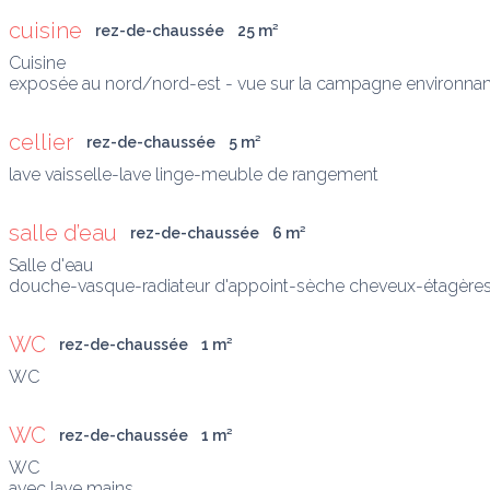
cuisine
rez-de-chaussée
25
 m
²
Cuisine

exposée au nord/nord-est - vue sur la campagne environnante 
cellier
rez-de-chaussée
5
 m
²
lave vaisselle-lave linge-meuble de rangement
salle d’eau
rez-de-chaussée
6
 m
²
Salle d'eau

douche-vasque-radiateur d'appoint-sèche cheveux-étagère
WC
rez-de-chaussée
1
 m
²
WC
rez-de-chaussée
1
 m
²
WC

avec lave mains