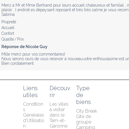
Merci à Mr et Mme Bertrand pour leurs accueil chaleureux et familial ,
plaisir , l endroit es dépaysant reposant et très très calme je vous reco
Sabrina 
Propreté
Accueil
Confort
Qualité / Prix
Réponse de Nicole Guy
Mille merci pour vos commentaires!

Nous serons ravis de vous recevoir à nouveau,votre enthousiasme est une
Bien cordialement
Liens 
Découv
Type 
utiles
rir
de 
biens
Condition
Les villes 
s 
à visiter 
City Break
Générales 
dans le 
Gîte de 
d'Utilisatio
Tarn-et-
groupe
n
Garonne
Camping