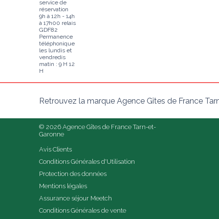
service de
réservation
9h à 12h - 14h
à 17h00 relais
GDF82
Permanence
téléphonique
les lundis et
vendredis
matin : 9 H 12
H
Retrouvez la marque Agence Gîtes de France Tarn
© 2026 Agence Gîtes de France Tarn-et-
Garonne
Avis Clients
Conditions Générales d'Utilisation
Protection des données
Mentions légales
Assurance séjour Meetch
Conditions Générales de vente