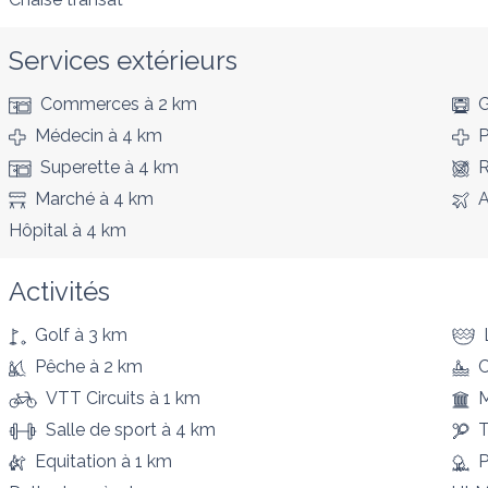
Services extérieurs
Commerces
à 2 km
G
Médecin
à 4 km
P
Superette
à 4 km
R
Marché
à 4 km
A
Hôpital
à 4 km
Activités
Golf
à 3 km
Pêche
à 2 km
VTT Circuits
à 1 km
Salle de sport
à 4 km
T
Equitation
à 1 km
P