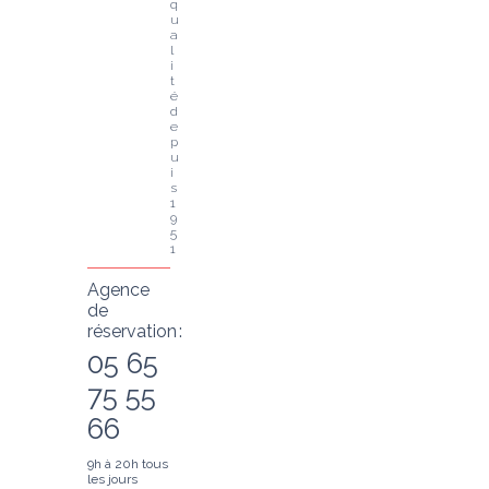
q
u
a
l
i
t
é 
d
e
p
u
i
s 
1
9
5
1
Agence
de
réservation :
05 65
75 55
66
9h à 20h tous
les jours