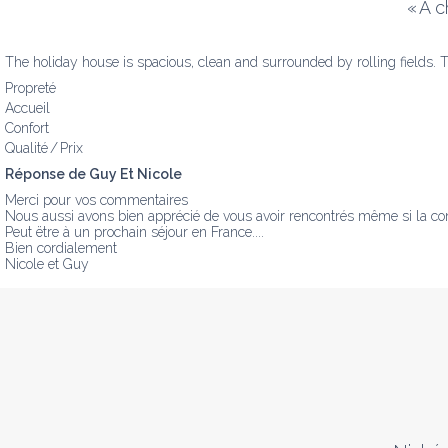
«
A c
The holiday house is spacious, clean and surrounded by rolling fields. 
Propreté
Accueil
Confort
Qualité / Prix
Réponse de Guy Et Nicole
Merci pour vos commentaires

Nous aussi avons bien apprécié de vous avoir rencontrés même si la conve
Peut ëtre à un prochain séjour en France....

Bien cordialement 

Nicole et Guy