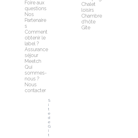
Foire aux 
Chalet 
questions
loisirs
Nos 
Chambre 
Partenaire
d'hôte
s
Gîte
Comment 
obtenir le 
label ?
Assurance 
séjour 
Meetch
Qui 
sommes-
nous ?
Nous 
contacter
S
i
t
e 
d
e 
G
î
t