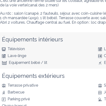
C'est une ancienne ferme située sur les coteaux, agréable et
de la voie verte(canal des 2 mers)
Au rdc : salon (canapé, 2 fauteuils, séjour, avec coin-cuisine (é
1 ch mansardée (4x90, 1 lit bébé). Terrasse couverte avec sal
Abri 2 voitures. Chauffage central au fuel. En option : loc dra
Équipements intérieurs
Télévision
L
Lave-linge
C
Equipement bébé / lit
E
Équipements extérieurs
Terrasse privative
S
Barbecue
J
Parking privé
T
Chaise transat