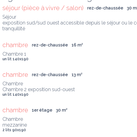
séjour (pièce à vivre / salon)
rez-de-chaussée
30
 m
Séjour

exposition sud/sud ouest accessible depuis le séjour ou le ce
tranquillité
chambre
rez-de-chaussée
16
 m
²
un lit 140x190
chambre
rez-de-chaussée
13
 m
²
Chambre

Chambre 2 exposition sud-ouest
un lit 140x190
chambre
1er étage
30
 m
²
Chambre

mezzanine
2 lits 90x190