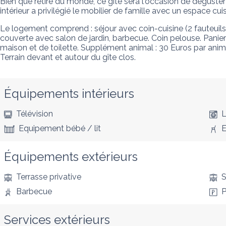
Bien que retiré du monde, ce gîte sera l'occasion de déguste
intérieur a privilégié le mobilier de famille avec un espace c
Le logement comprend : séjour avec coin-cuisine (2 fauteuils, MO
couverte avec salon de jardin, barbecue. Coin pelouse. Panier g
maison et de toilette. Supplément animal : 30 Euros par animal
Terrain devant et autour du gîte clos.
Équipements intérieurs
Télévision
L
Equipement bébé / lit
E
Équipements extérieurs
Terrasse privative
S
Barbecue
P
Services extérieurs