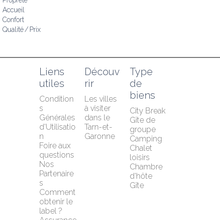
Propreté
Accueil
Confort
Qualité / Prix
Liens 
Découv
Type 
utiles
rir
de 
biens
Condition
Les villes 
s 
à visiter 
City Break
Générales 
dans le 
Gîte de 
d'Utilisatio
Tarn-et-
groupe
n
Garonne
Camping
Foire aux 
Chalet 
questions
loisirs
Nos 
Chambre 
Partenaire
d'hôte
s
Gîte
Comment 
obtenir le 
label ?