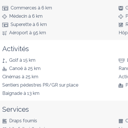
Commerces
à 6 km
G
Médecin
à 6 km
P
Superette
à 6 km
R
Aéroport
à 95 km
Hôpi
Activités
Golf
à 15 km
Canoë
à 25 km
Ran
Cinémas
à 25 km
Acti
Sentiers pédestres PR/GR
sur place
P
Baignade
à 13 km
Services
Draps fournis
C