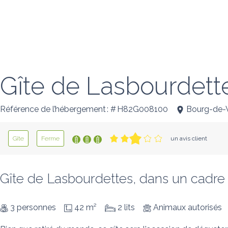
Gîte de Lasbourdett
Référence de l’hébergement : # H82G008100
Bourg-de-
Gîte
Ferme
un avis client
Gîte de Lasbourdettes, dans un cadre ag
3 personnes
42 m²
2 lits
Animaux autorisés