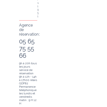
s 
1
9
5
1
Agence
de
réservation :
05 65
75 55
66
9h à 20h tous
les jours
service de
réservation
9h à 12h - 14h
à 17h00 relais
GDF82
Permanence
téléphonique
les lundis et
vendredis
matin : 9 H 12
H