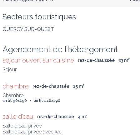
Secteurs touristiques
QUERCY SUD-OUEST
Agencement de l’hébergement
séjour ouvert sur cuisine
rez-de-chaussée
23
 m
²
Séjour
chambre
rez-de-chaussée
15
 m
²
un lit 90x190   •   un lit 140x190
salle d’eau
rez-de-chaussée
4
 m
²
Salle d'eau privée

Salle d'eau privée avec wc