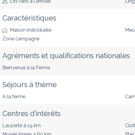
Lits faits à l'arrivée
Ling
Caractéristiques
Maison individuelle
Meub
Zone campagne
Agréments et qualifications nationales
Bienvenue à la Ferme
Séjours à thème
A la ferme
Cam
Centres d’intérêts
Lauzerte
à 19 km
Cloî
Musée Ingres
à 60 km
Plac