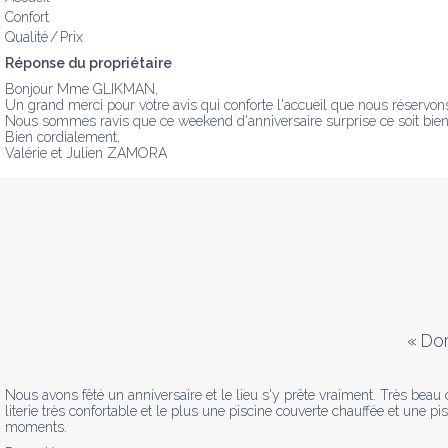
Confort
Qualité / Prix
Réponse du propriétaire
Bonjour Mme GLIKMAN,

Un grand merci pour votre avis qui conforte l'accueil que nous réservons
Nous sommes ravis que ce weekend d'anniversaire surprise ce soit bien dé
Bien cordialement, 

Valérie et Julien ZAMORA
«
Dom
Nous avons fêté un anniversaire et le lieu s'y prête vraiment. Très beau 
literie très confortable et le plus une piscine couverte chauffée et une p
moments.