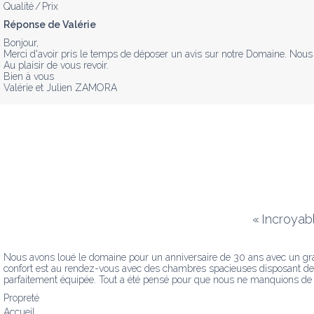
Qualité / Prix
Réponse de Valérie
Bonjour, 

Merci d'avoir pris le temps de déposer un avis sur notre Domaine. Nous 
Au plaisir de vous revoir.

Bien à vous

Valérie et Julien ZAMORA
«
Incroyab
Nous avons loué le domaine pour un anniversaire de 30 ans avec un grand 
confort est au rendez-vous avec des chambres spacieuses disposant de le
parfaitement équipée. Tout a été pensé pour que nous ne manquions de r
Propreté
Accueil