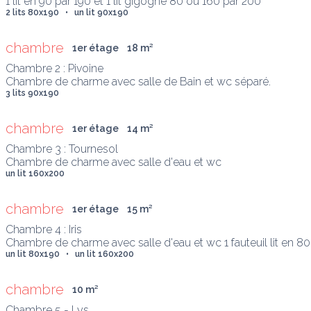
1 lit en 90 par 190 et 1 lit gigogne 80 ou 160 par 200
2 lits 80x190   •   un lit 90x190
chambre
1er étage
18
 m
²
Chambre 2 : Pivoine

Chambre de charme avec salle de Bain et wc séparé.
3 lits 90x190
chambre
1er étage
14
 m
²
Chambre 3 : Tournesol

Chambre de charme avec salle d'eau et wc
un lit 160x200
chambre
1er étage
15
 m
²
Chambre 4 : Iris

Chambre de charme avec salle d'eau et wc 1 fauteuil lit en 80
un lit 80x190   •   un lit 160x200
chambre
10
 m
²
Chambre 5 - Lys
