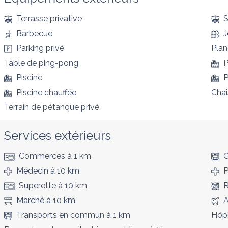
Terrasse privative
S
Barbecue
J
Parking privé
Pla
Table de ping-pong
P
Piscine
P
Piscine chauffée
Chai
Terrain de pétanque privé
Services extérieurs
Commerces
à 1 km
G
Médecin
à 10 km
P
Superette
à 10 km
R
Marché
à 10 km
A
Transports en commun
à 1 km
Hôpi