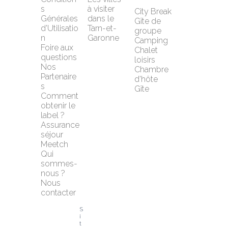
s 
à visiter 
City Break
Générales 
dans le 
Gîte de 
d'Utilisatio
Tarn-et-
groupe
n
Garonne
Camping
Foire aux 
Chalet 
questions
loisirs
Nos 
Chambre 
Partenaire
d'hôte
s
Gîte
Comment 
obtenir le 
label ?
Assurance 
séjour 
Meetch
Qui 
sommes-
nous ?
Nous 
contacter
S
i
t