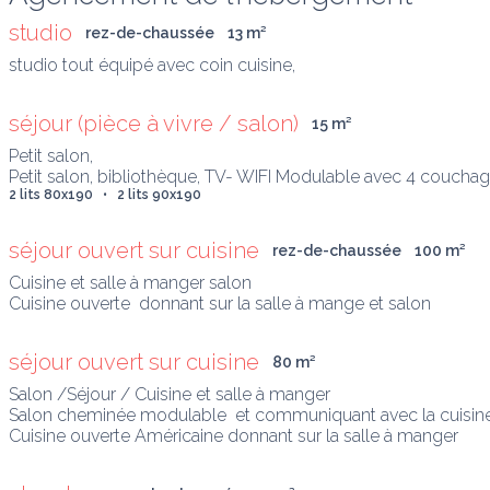
studio
rez-de-chaussée
13
 m
²
studio tout équipé avec coin cuisine,
séjour (pièce à vivre / salon)
15
 m
²
Petit salon, 

Petit salon, bibliothèque, TV- WIFI Modulable avec 4 couchages 
2 lits 80x190   •   2 lits 90x190
séjour ouvert sur cuisine
rez-de-chaussée
100
 m
²
Cuisine et salle à manger salon

Cuisine ouverte  donnant sur la salle à mange et salon
séjour ouvert sur cuisine
80
 m
²
Salon /Séjour / Cuisine et salle à manger 

Salon cheminée modulable  et communiquant avec la cuisine /s
Cuisine ouverte Américaine donnant sur la salle à manger