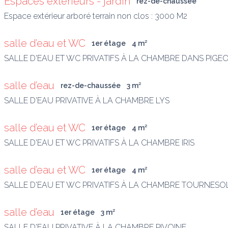
Espaces extérieurs - jardin
rez-de-chaussée
Espace extérieur arboré terrain non clos : 3000 M2
salle d’eau et WC
1er étage
4
 m
²
SALLE D'EAU ET WC PRIVATIFS À LA CHAMBRE DANS PIGE
salle d’eau
rez-de-chaussée
3
 m
²
SALLE D'EAU PRIVATIVE À LA CHAMBRE LYS
salle d’eau et WC
1er étage
4
 m
²
SALLE D'EAU ET WC PRIVATIFS À LA CHAMBRE IRIS
salle d’eau et WC
1er étage
4
 m
²
SALLE D'EAU ET WC PRIVATIFS À LA CHAMBRE TOURNESO
salle d’eau
1er étage
3
 m
²
SALLE D'EAU PRIVATIVE À LA CHAMBRE PIVOINE