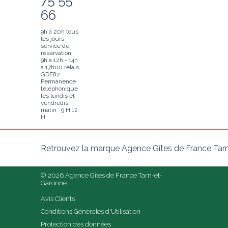
75 55
66
9h à 20h tous
les jours
service de
réservation
9h à 12h - 14h
à 17h00 relais
GDF82
Permanence
téléphonique
les lundis et
vendredis
matin : 9 H 12
H
Retrouvez la marque Agence Gîtes de France Tarn
© 2026 Agence Gîtes de France Tarn-et-
Garonne
Avis Clients
Conditions Générales d'Utilisation
Protection des données