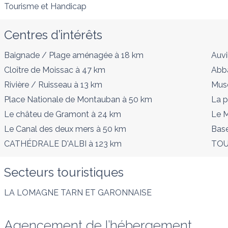
Tourisme et Handicap
Centres d’intérêts
Baignade / Plage aménagée
à 18 km
Auvi
Cloître de Moissac
à 47 km
Abba
Rivière / Ruisseau
à 13 km
Musé
Place Nationale de Montauban
à 50 km
La p
Le châteu de Gramont
à 24 km
Le M
Le Canal des deux mers
à 50 km
Base
CATHÉDRALE D'ALBI
à 123 km
TO
Secteurs touristiques
LA LOMAGNE TARN ET GARONNAISE
Agencement de l’hébergement