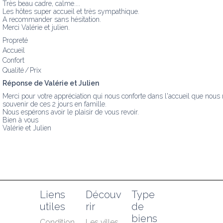
Très beau cadre, calme....

Les hôtes super accueil et très sympathique. 

A recommander sans hésitation.

Merci Valérie et julien.
Propreté
Accueil
Confort
Qualité / Prix
Réponse de Valérie et Julien
Merci pour votre appréciation qui nous conforte dans l'accueil que nous
souvenir de ces 2 jours en famille.

Nous espérons avoir le plaisir de vous revoir.

Bien à vous

Valérie et Julien
Liens 
Découv
Type 
utiles
rir
de 
biens
Condition
Les villes 