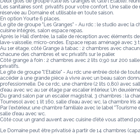
Deux gîtes de groupe (Gite les Granges et Gite l'Etable), réun
Les sanitaires sont  privatifs pour votre confort. Une salle 
réservée au Domaine et utilisable en toute saison.

En option Yourte 6 places.

Le gite de groupe "Les Granges" - Au rdc : le studio avec la 
cuisine intégrés, salon espace repas. 

Après le Hall d'entrée, la salle de réception avec éléments de 
lave-vaisselle, micro-ondes. Espace repas aménagé avec 3 t
Au 1er étage, côté Grange à tabac : 2 chambres avec chacune 2
chacune des chambres et wc privatifs sur le palier. 

Côté grange à foin : 2 chambres avec 2 lits 0;90 sur 200 sall
privatifs.

Le gîte de groupe "l'Etable" - Au rdc une entrée doté de toute
accéder à une grande pièce à vivre avec un beau salon donn
professionnelle. De ce rdc, une chambre (2 lits 0,80) avec sall
d'eau avec wc au 1er étage par escalier intérieur, Un deuxième
Du grand salon par un escalier magistral, 3 chambres : la cha
Tournesol avec 1 lit 160, salle d'eau avec wc, la chambre Iris ave
Par l'extérieur, une chambre familiale avec le label "Tourisme 
salle d'eau avec wc. 

Côté cour, un grand auvent avec cuisine d'été vous attend po
Le Domaine peut être privatisé à partir de 14 chambres (capa