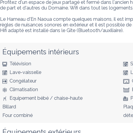
Profitez d'un espace de jeux partagé et fermé dans l'ancien ha
de part et d'autres du Domaine. Wifi dans tout les logement
Le Hameau d'En Naoua compte quelques maisons, il est impérat
règles de nuisances sonores en extérieur et il est possible de
Hifi adapté est installé dans le Gîte (Bluetooth/auxiliaire).
Équipements intérieurs
Télévision
S
Lave-vaisselle
L
Congélateur
Climatisation
Equipement bébé / chaise-haute
P
Billard
Plaq
Four combiné
déte
Équipements extérieurs