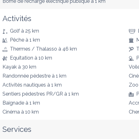
Borne de recharge électrique publique
à 1 km
Activités
Golf
à 25 km
Pêche
à 1 km
Thermes / Thalasso
à 46 km
T
Equitation
à 10 km
P
Kayak
à 30 km
Voil
Randonnée pédestre
à 1 km
Cin
Activités nautiques
à 1 km
Zoo
Sentiers pédestres PR/GR
à 1 km
P
Baignade
à 1 km
Acc
Cinéma
à 10 km
Chem
Services