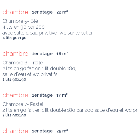
chambre
1er étage
22
 m
²
Chambre 5- Blé

4 lits en 90 par 200

avec salle d'eau privative  wc sur le palier
4 lits 90x190
chambre
1er étage
18
 m
²
Chambre 6- Trèfle

2 lits en 90 fait en 1 lit double 180,

salle d'eau et wc privatifs
2 lits 90x190
chambre
1er étage
17
 m
²
Chambre 7- Pastel

2 lits en 90 fait en 1 lit double 180 par 200 salle d'eau et wc pri
2 lits 90x190
chambre
1er étage
25
 m
²