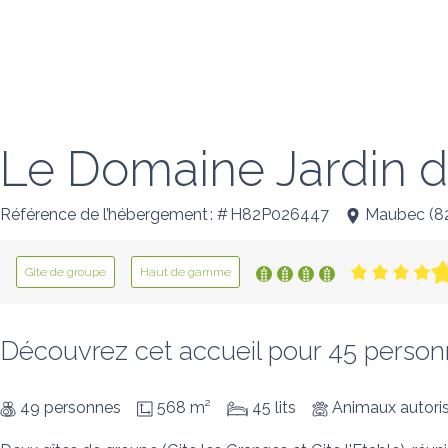
Le Domaine Jardin 
Référence de l’hébergement : # H82P026447
Maubec
(
8
Gîte de groupe
Haut de gamme
Découvrez cet accueil pour 45 personn
49 personnes
568 m²
45 lits
Animaux autori