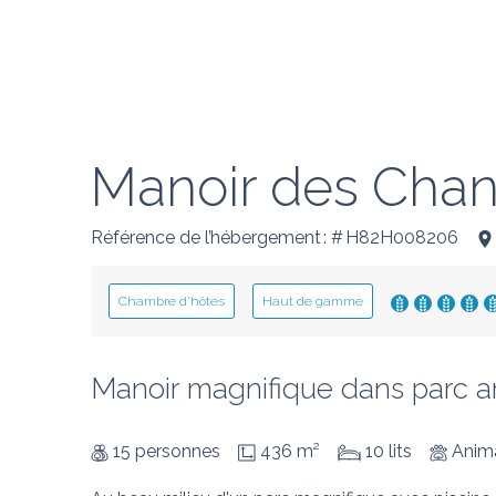
Manoir des Chan
Référence de l’hébergement : # H82H008206
Chambre d’hôtes
Haut de gamme
Manoir magnifique dans parc a
15 personnes
436 m²
10 lits
Anima