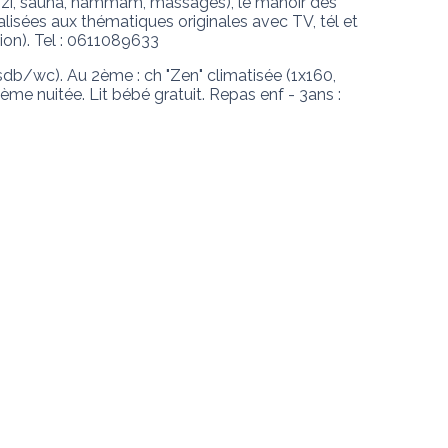
uzzi, sauna, hammam, massages), le manoir des 
lisées aux thématiques originales avec TV, tél et 
tion). Tel : 0611089633
 sdb/wc). Au 2ème : ch "Zen" climatisée (1x160, 
ème nuitée. Lit bébé gratuit. Repas enf - 3ans : 