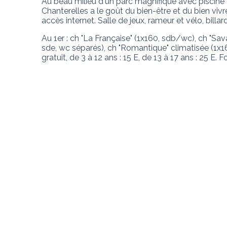
Au beau milieu d'un parc magnifique avec piscine
Chanterelles a le goût du bien-être et du bien viv
accès internet. Salle de jeux, rameur et vélo, bill
Au 1er : ch "La Française" (1x160, sdb/wc), ch "Sav
sde, wc séparés), ch "Romantique" climatisée (1x160
gratuit, de 3 à 12 ans : 15 E, de 13 à 17 ans : 25 E. F