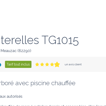
terelles TG1015
Meauzac
(
82290
)
Tarif tout inclus
un avis client
rboré avec piscine chauffée
ux autorisés