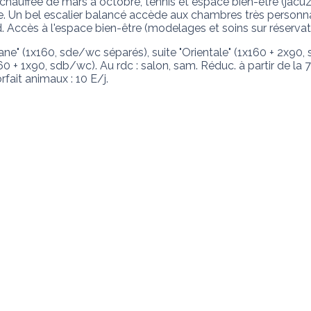
 chauffée de mars à octobre, tennis et espace bien-être (jac
re. Un bel escalier balancé accède aux chambres très personna
ard. Accès à l'espace bien-être (modelages et soins sur réserva
ane" (1x160, sde/wc séparés), suite "Orientale" (1x160 + 2x90,
 + 1x90, sdb/wc). Au rdc : salon, sam. Réduc. à partir de la 7
orfait animaux : 10 E/j.