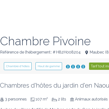
Chambre Pivoine
Référence de l’hébergement : # H82H008204
Maubec
(
8
Tarif tout in
Chambre d’hôtes
Haut de gamme
Chambres d'hôtes du jardin d'en Naou
3 personnes
107 m²
2 lits
Animaux autorisés