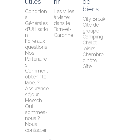
utiles
rir
de 
biens
Condition
Les villes 
s 
à visiter 
City Break
Générales 
dans le 
Gîte de 
d'Utilisatio
Tarn-et-
groupe
n
Garonne
Camping
Foire aux 
Chalet 
questions
loisirs
Nos 
Chambre 
Partenaire
d'hôte
s
Gîte
Comment 
obtenir le 
label ?
Assurance 
séjour 
Meetch
Qui 
sommes-
nous ?
Nous 
contacter