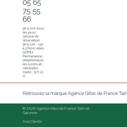
05 65
75 55
66
9h à 20h tous
les jours
service de
réservation
9h à 12h - 14h
à 17h00 relais
GDF82
Permanence
téléphonique
les lundis et
vendredis
matin : 9 H 12
H
Retrouvez la marque Agence Gîtes de France Tarn
© 2026 Agence Gîtes de France Tarn-et-
Garonne
Avis Clients