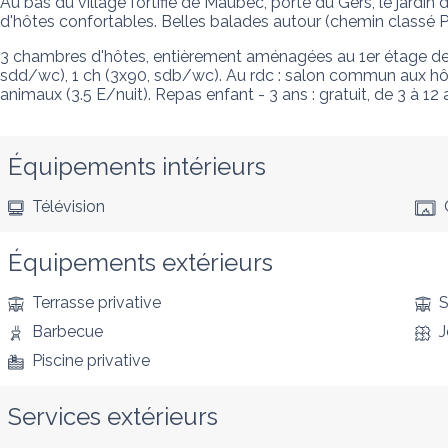
Au bas du village fortifié de Maubec, porte du Gers, le jardi
d'hôtes confortables. Belles balades autour (chemin classé PR)
3 chambres d'hôtes, entièrement aménagées au 1er étage de l
sdd/wc), 1 ch (3x90, sdb/wc). Au rdc : salon commun aux hôtes,
animaux (3.5 E/nuit). Repas enfant - 3 ans : gratuit, de 3 à 12 
Équipements intérieurs
Télévision
Équipements extérieurs
Terrasse privative
S
Barbecue
J
Piscine privative
Services extérieurs