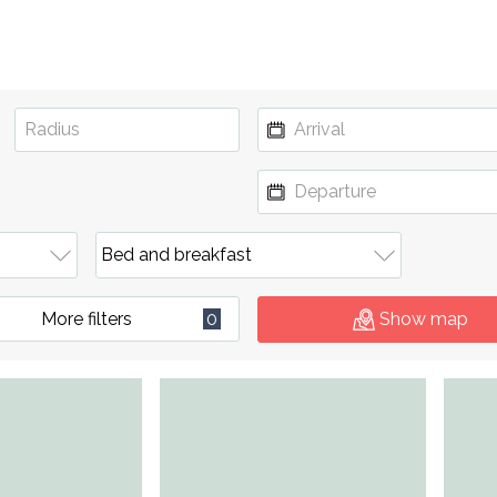
More filters
0
Show map