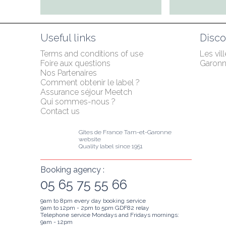
Useful links
Disco
Terms and conditions of use
Les vill
Foire aux questions
Garon
Nos Partenaires
Comment obtenir le label ?
Assurance séjour Meetch
Qui sommes-nous ?
Contact us
Gîtes de France Tarn-et-Garonne 
website
Quality label since 1951
Booking agency :
05 65 75 55 66
9am to 8pm every day booking service
9am to 12pm - 2pm to 5pm GDF82 relay
Telephone service Mondays and Fridays mornings:
9am - 12pm