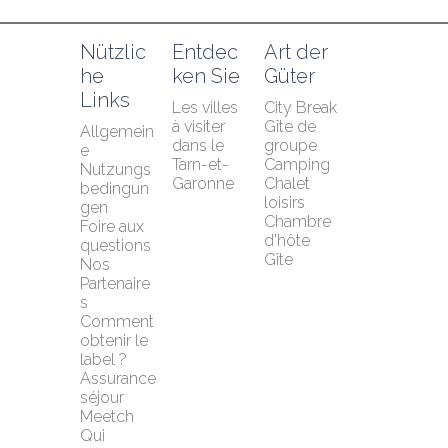
Nützlic
Entdec
Art der 
he 
ken Sie
Güter
Links
Les villes 
City Break
à visiter 
Gîte de 
Allgemein
dans le 
groupe
e 
Tarn-et-
Camping
Nutzungs
Garonne
Chalet 
bedingun
loisirs
gen
Chambre 
Foire aux 
d'hôte
questions
Gîte
Nos 
Partenaire
s
Comment 
obtenir le 
label ?
Assurance 
séjour 
Meetch
Qui 