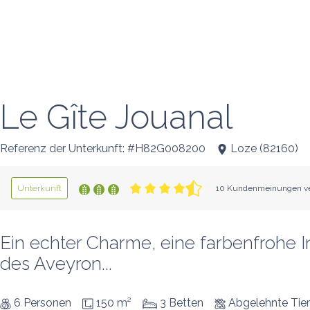
Le Gîte Jouanal
Referenz der Unterkunft: #H82G008200
Loze
(
82160
)
Unterkunft
10 Kundenmeinungen ve
Ein echter Charme, eine farbenfrohe I
des Aveyron...
6 Personen
150 m²
3 Betten
Abgelehnte Tie