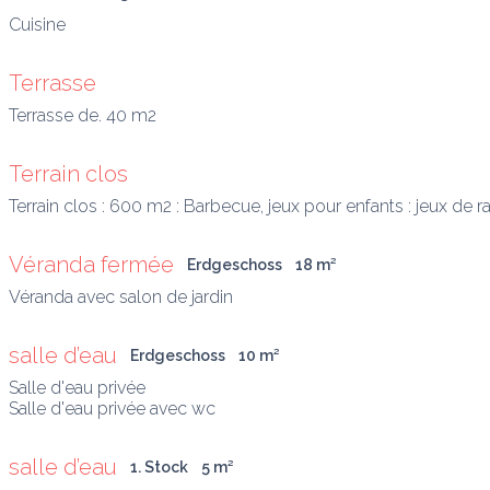
Terrasse
Terrasse de. 40 m2
Terrain clos
Terrain clos : 600 m2 : Barbecue, jeux pour enfants : jeux de r
Véranda fermée
Erdgeschoss
18
 m
²
Véranda avec salon de jardin
salle d’eau
Erdgeschoss
10
 m
²
Salle d'eau privée

Salle d'eau privée avec wc
salle d’eau
1. Stock
5
 m
²