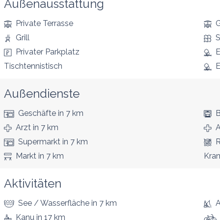
Außenausstattung
Private Terrasse
G
Grill
S
Privater Parkplatz
E
Tischtennistisch
E
Außendienste
Geschäfte
in 7 km
B
Arzt
in 7 km
A
Supermarkt
in 7 km
R
Markt
in 7 km
Kra
Aktivitäten
See / Wasserfläche
in 7 km
A
Kanu
in 17 km