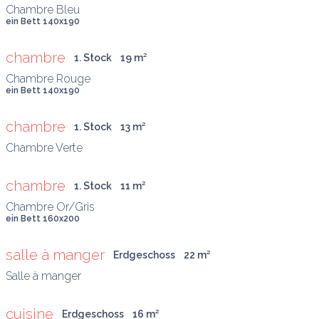
ein Bett 140x190
chambre
1. Stock
19
 m
²
ein Bett 140x190
chambre
1. Stock
13
 m
²
Chambre Verte
chambre
1. Stock
11
 m
²
ein Bett 160x200
salle à manger
Erdgeschoss
22
 m
²
cuisine
Erdgeschoss
16
 m
²