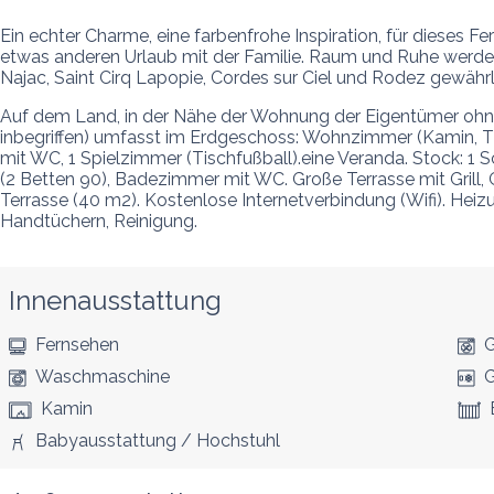
Ein echter Charme, eine farbenfrohe Inspiration, für dieses 
etwas anderen Urlaub mit der Familie. Raum und Ruhe werden 
Najac, Saint Cirq Lapopie, Cordes sur Ciel und Rodez gewährl
Auf dem Land, in der Nähe der Wohnung der Eigentümer ohne v
inbegriffen) umfasst im Erdgeschoss: Wohnzimmer (Kamin, TV,
mit WC, 1 Spielzimmer (Tischfußball).eine Veranda. Stock: 1 S
(2 Betten 90), Badezimmer mit WC. Große Terrasse mit Grill,
Terrasse (40 m2). Kostenlose Internetverbindung (Wifi). He
Handtüchern, Reinigung.
Innenausstattung
Fernsehen
G
Waschmaschine
G
Kamin
Babyausstattung / Hochstuhl