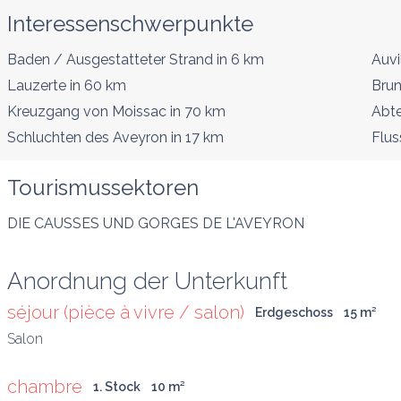
Interessenschwerpunkte
Baden / Ausgestatteter Strand
in 6 km
Auvi
Lauzerte
in 60 km
Brun
Kreuzgang von Moissac
in 70 km
Abte
Schluchten des Aveyron
in 17 km
Flus
Tourismussektoren
DIE CAUSSES UND GORGES DE L'AVEYRON
Anordnung der Unterkunft
séjour (pièce à vivre / salon)
Erdgeschoss
15
 m
²
chambre
1. Stock
10
 m
²