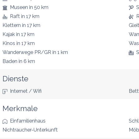
Museen
in 50 km
S
Raft
in 17 km
R
Klettern
in 17 km
Glei
Kajak
in 17 km
Wan
Kinos
in 17 km
Wass
Wanderwege PR/GR
in 1 km
S
Baden
in 6 km
Dienste
Internet / Wifi
Bet
Merkmale
Einfamilienhaus
Sch
Nichtraucher-Unterkunft
Möbl