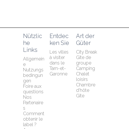
Nützlic
Entdec
Art der 
he 
ken Sie
Güter
Links
Les villes 
City Break
à visiter 
Gîte de 
Allgemein
dans le 
groupe
e 
Tarn-et-
Camping
Nutzungs
Garonne
Chalet 
bedingun
loisirs
gen
Chambre 
Foire aux 
d'hôte
questions
Gîte
Nos 
Partenaire
s
Comment 
obtenir le 
label ?