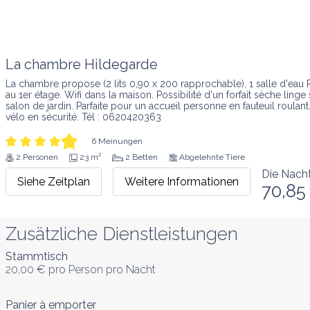
La chambre Hildegarde
La chambre propose (2 lits 0,90 x 200 rapprochable), 1 salle d'eau 
au 1er étage. Wifi dans la maison. Possibilité d'un forfait sèche linge
salon de jardin. Parfaite pour un accueil personne en fauteuil roulan
vélo en sécurité. Tél : 0620420363
6 Meinungen
2 Personen
23 m²
2 Betten
Abgelehnte Tiere
Die Nach
Siehe Zeitplan
Weitere Informationen
70,85
Zusätzliche Dienstleistungen
Stammtisch
20,00 €
pro Person pro Nacht
Panier à emporter