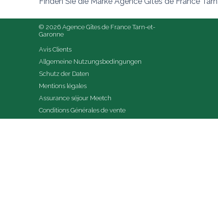
Finden Sie die Marke Agence Gîtes de France Tar
© 2026 Agence Gîtes de France Tarn-et-
Garonne
Avis Clients
Allgemeine Nutzungsbedingungen
Schutz der Daten
Mentions légales
Assurance séjour Meetch
Conditions Générales de vente