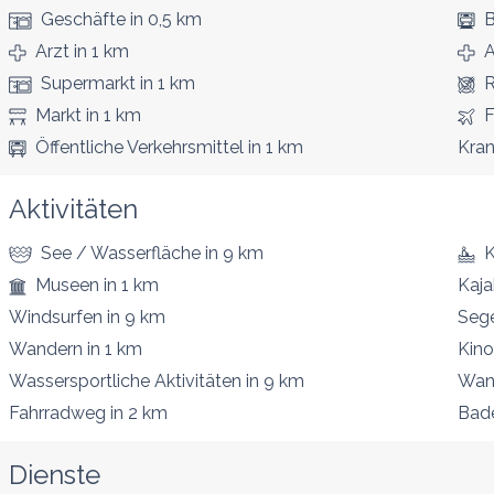
Geschäfte
in 0,5 km
B
Arzt
in 1 km
A
Supermarkt
in 1 km
R
Markt
in 1 km
F
Öffentliche Verkehrsmittel
in 1 km
Kra
Aktivitäten
See / Wasserfläche
in 9 km
Museen
in 1 km
Kaja
Windsurfen
in 9 km
Seg
Wandern
in 1 km
Kino
Wassersportliche Aktivitäten
in 9 km
Wan
Fahrradweg
in 2 km
Bad
Dienste