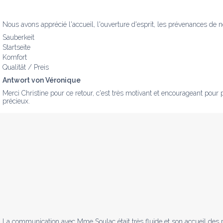
Nous avons apprécié l'accueil, l'ouverture d'esprit, les prévenances de 
Sauberkeit
Startseite
Komfort
Qualität / Preis
Antwort von Véronique
Merci Christine pour ce retour, c'est très motivant et encourageant pour
précieux.
La communication avec Mme Soulac était très fluide et son accueil des p