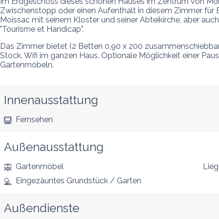
Im Erdgeschoss dieses schönen Hauses im Zentrum von Moissa
Zwischenstopp oder einen Aufenthalt in diesem Zimmer für B
Moissac mit seinem Kloster und seiner Abteikirche, aber auc
"Tourisme et Handicap".
Das Zimmer bietet (2 Betten 0,90 x 200 zusammenschiebbar
Stock. Wifi im ganzen Haus. Optionale Möglichkeit einer Pau
Gartenmöbeln.
Innenausstattung
Fernsehen
Außenausstattung
Gartenmöbel
Lieg
Eingezäuntes Grundstück / Garten
Außendienste