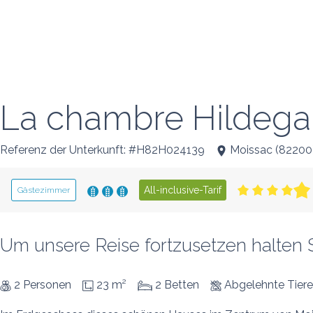
La chambre Hildega
Referenz der Unterkunft: #H82H024139
Moissac
(
82200
All-inclusive-Tarif
Gästezimmer
Um unsere Reise fortzusetzen halten Si
2 Personen
23 m²
2 Betten
Abgelehnte Tiere