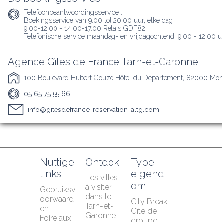
Telefoonbeantwoordingsservice :
Boekingsservice van 9.00 tot 20.00 uur, elke dag

9.00-12.00 - 14.00-17.00 Relais GDF82

Telefonische service maandag- en vrijdagochtend: 9.00 - 12.00 u
Agence Gîtes de France Tarn-et-Garonne
100 Boulevard Hubert Gouze Hôtel du Département, 82000 Mo
05 65 75 55 66
info@gitesdefrance-reservation-altg.com
Nuttige 
Ontdek
Type 
links
eigend
Les villes 
om
à visiter 
Gebruiksv
dans le 
oorwaard
City Break
Tarn-et-
en
Gîte de 
Garonne
Foire aux 
groupe