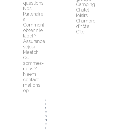
questions
Camping
Nos 
Chalet 
Partenaire
loisirs
s
Chambre 
Comment 
d'hôte
obtenir le 
Gîte
label ?
Assurance 
séjour 
Meetch
Qui 
sommes-
nous ?
Neem 
contact 
met ons 
op
G
î
t
e
s 
d
e 
F