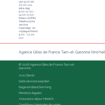
van 9.00 tot
20.00 uur,
elke dag
9.00-12.00 -
14.00-17.00
Relais GDF82
Telefonische
service
maandag- en
vrijdagochtend:
9.00 - 12.00
uur
Agence Gîtes de France Tarn-et-Garonne Vind het
© 2026 Agence Gîtes de France Tarn-et-
Garonne
Avis Clients
Gebruiksvoorwaarden
Gegevensbescherming
Mentions légales
Assurance séjour Meetch
Conditions Générales de vente