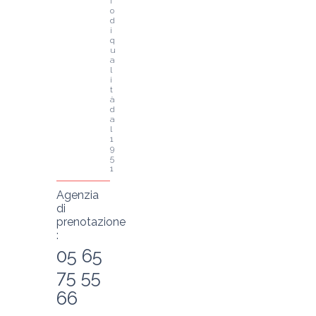
i
o 
d
i 
q
u
a
l
i
t
à 
d
a
l 
1
9
5
1
Agenzia
di
prenotazione
:
05 65
75 55
66