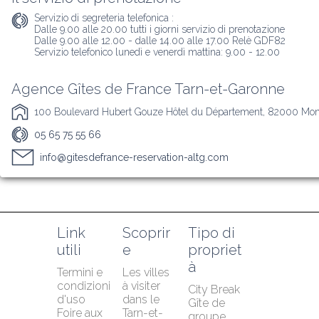
Servizio di segreteria telefonica :
Dalle 9.00 alle 20.00 tutti i giorni servizio di prenotazione

Dalle 9.00 alle 12.00 - dalle 14.00 alle 17.00 Relè GDF82

Servizio telefonico lunedì e venerdì mattina: 9.00 - 12.00
Agence Gîtes de France Tarn-et-Garonne
100 Boulevard Hubert Gouze Hôtel du Département, 82000 Mo
05 65 75 55 66
info@gitesdefrance-reservation-altg.com
Link 
Scoprir
Tipo di 
utili
e
propriet
à
Termini e 
Les villes 
condizioni 
à visiter 
City Break
d'uso
dans le 
Gîte de 
Foire aux 
Tarn-et-
groupe