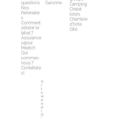
questions
Garonne
Camping
Nos 
Chalet 
Partenaire
loisirs
s
Chambre 
Comment 
d'hôte
obtenir le 
Gîte
label ?
Assurance 
séjour 
Meetch
Qui 
sommes-
nous ?
Contattate
ci
S
i
t
o 
w
e
b 
d
i 
G