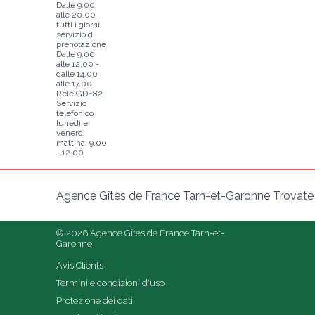
Dalle 9.00
alle 20.00
tutti i giorni
servizio di
prenotazione
Dalle 9.00
alle 12.00 -
dalle 14.00
alle 17.00
Relè GDF82
Servizio
telefonico
lunedì e
venerdì
mattina: 9.00
- 12.00
Agence Gîtes de France Tarn-et-Garonne Trovate il 
© 2026 Agence Gîtes de France Tarn-et-
Garonne
Avis Clients
Termini e condizioni d'uso
Protezione dei dati