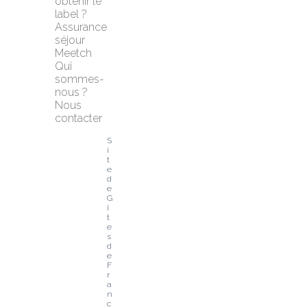
obtenir le 
label ?
Assurance 
séjour 
Meetch
Qui 
sommes-
nous ?
Nous 
contacter
S
i
t
e 
d
e 
G
î
t
e
s 
d
e 
F
r
a
n
c