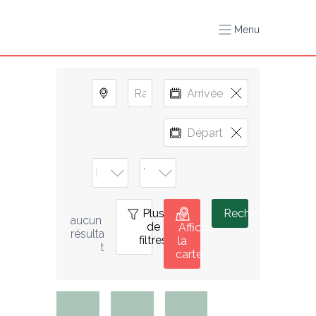
Menu
Plus
0
Rechercher
aucun 
de
Afficher
résulta
filtres
la
t
carte