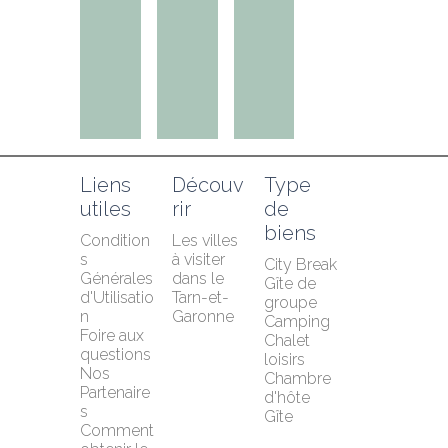
Liens 
Découv
Type 
utiles
rir
de 
biens
Condition
Les villes 
s 
à visiter 
City Break
Générales 
dans le 
Gîte de 
d'Utilisatio
Tarn-et-
groupe
n
Garonne
Camping
Foire aux 
Chalet 
questions
loisirs
Nos 
Chambre 
Partenaire
d'hôte
s
Gîte
Comment 