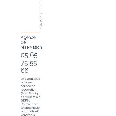
p
u
i
s 
1
9
5
1
Agence
de
réservation :
05 65
75 55
66
9h à 20h tous
les jours
service de
réservation
9h à 12h - 14h
à 17h00 relais
GDF82
Permanence
téléphonique
les lundis et
vendredis