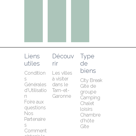
Liens 
Découv
Type 
utiles
rir
de 
biens
Condition
Les villes 
s 
à visiter 
City Break
Générales 
dans le 
Gîte de 
d'Utilisatio
Tarn-et-
groupe
n
Garonne
Camping
Foire aux 
Chalet 
questions
loisirs
Nos 
Chambre 
Partenaire
d'hôte
s
Gîte
Comment 