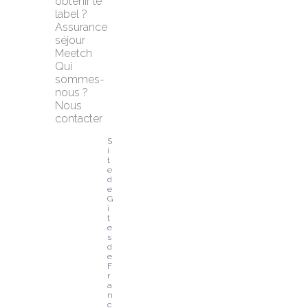
obtenir le 
label ?
Assurance 
séjour 
Meetch
Qui 
sommes-
nous ?
Nous 
contacter
S
i
t
e 
d
e 
G
î
t
e
s 
d
e 
F
r
a
n
c