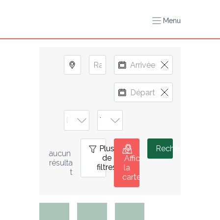
Menu
Plus
0
Rechercher
aucun 
de
Afficher
résulta
filtres
la
t
carte