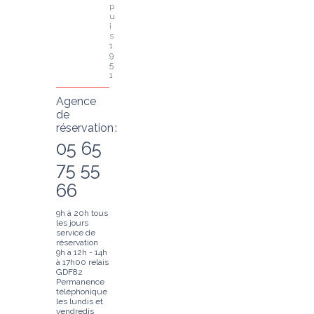
p
u
i
s 
1
9
5
1
Agence
de
réservation :
05 65
75 55
66
9h à 20h tous
les jours
service de
réservation
9h à 12h - 14h
à 17h00 relais
GDF82
Permanence
téléphonique
les lundis et
vendredis