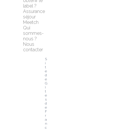
obtenir le 
label ?
Assurance 
séjour 
Meetch
Qui 
sommes-
nous ?
Nous 
contacter
S
i
t
e 
d
e 
G
î
t
e
s 
d
e 
F
r
a
n
c