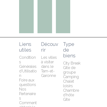
Liens 
Découv
Type 
utiles
rir
de 
biens
Condition
Les villes 
s 
à visiter 
City Break
Générales 
dans le 
Gîte de 
d'Utilisatio
Tarn-et-
groupe
n
Garonne
Camping
Foire aux 
Chalet 
questions
loisirs
Nos 
Chambre 
Partenaire
d'hôte
s
Gîte
Comment 