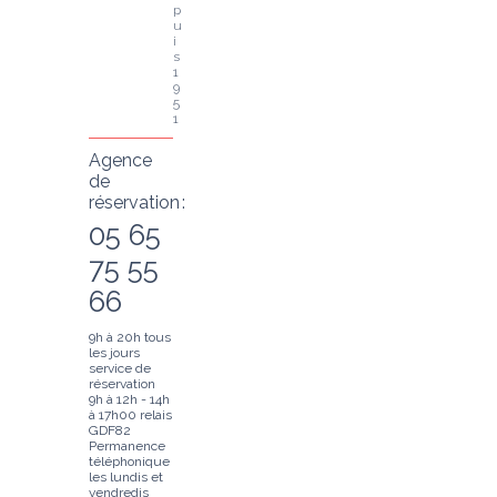
p
u
i
s 
1
9
5
1
Agence
de
réservation :
05 65
75 55
66
9h à 20h tous
les jours
service de
réservation
9h à 12h - 14h
à 17h00 relais
GDF82
Permanence
téléphonique
les lundis et
vendredis