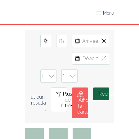
Menu
Plus
0
Rechercher
aucun 
de
Afficher
résulta
filtres
la
t
carte