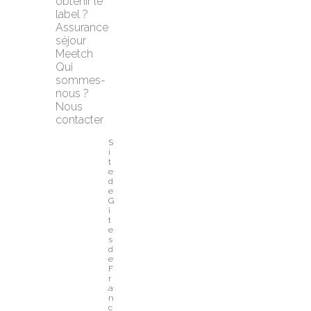
obtenir le 
label ?
Assurance 
séjour 
Meetch
Qui 
sommes-
nous ?
Nous 
contacter
S
i
t
e 
d
e 
G
î
t
e
s 
d
e 
F
r
a
n
c