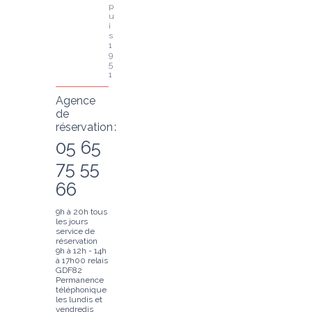
p
u
i
s 
1
9
5
1
Agence
de
réservation :
05 65
75 55
66
9h à 20h tous
les jours
service de
réservation
9h à 12h - 14h
à 17h00 relais
GDF82
Permanence
téléphonique
les lundis et
vendredis