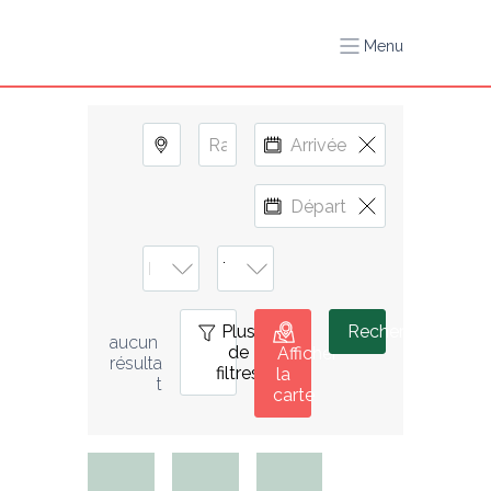
Menu
Plus
0
Rechercher
aucun 
de
Afficher
résulta
filtres
la
t
carte