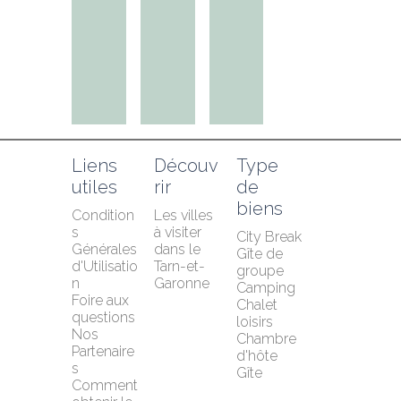
Liens 
Découv
Type 
utiles
rir
de 
biens
Condition
Les villes 
s 
à visiter 
City Break
Générales 
dans le 
Gîte de 
d'Utilisatio
Tarn-et-
groupe
n
Garonne
Camping
Foire aux 
Chalet 
questions
loisirs
Nos 
Chambre 
Partenaire
d'hôte
s
Gîte
Comment 