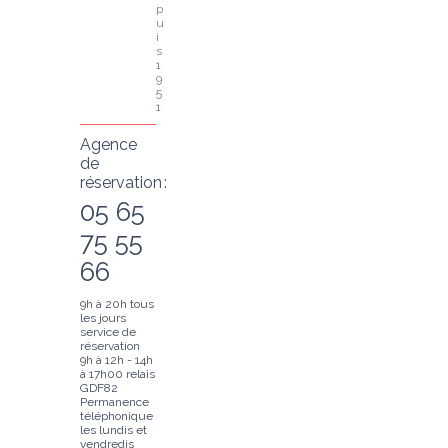
p
u
i
s 
1
9
5
1
Agence
de
réservation :
05 65
75 55
66
9h à 20h tous
les jours
service de
réservation
9h à 12h - 14h
à 17h00 relais
GDF82
Permanence
téléphonique
les lundis et
vendredis