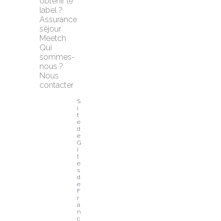
obtenir le 
label ?
Assurance 
séjour 
Meetch
Qui 
sommes-
nous ?
Nous 
contacter
S
i
t
e 
d
e 
G
î
t
e
s 
d
e 
F
r
a
n
c