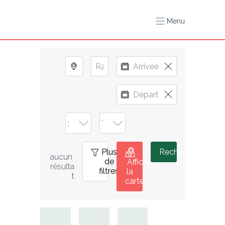
Menu
Plus
0
Rechercher
aucun 
de
Afficher
résulta
filtres
la
t
carte