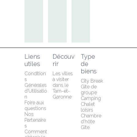
Liens 
Découv
Type 
utiles
rir
de 
biens
Condition
Les villes 
s 
à visiter 
City Break
Générales 
dans le 
Gîte de 
d'Utilisatio
Tarn-et-
groupe
n
Garonne
Camping
Foire aux 
Chalet 
questions
loisirs
Nos 
Chambre 
Partenaire
d'hôte
s
Gîte
Comment 