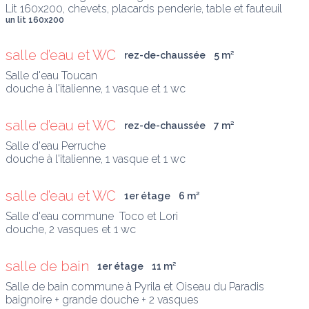
Lit 160x200, chevets, placards penderie, table et fauteuil
un lit 160x200
salle d’eau et WC
rez-de-chaussée
5
 m
²
Salle d'eau Toucan

douche à l'italienne, 1 vasque et 1 wc
salle d’eau et WC
rez-de-chaussée
7
 m
²
Salle d'eau Perruche

douche à l'italienne, 1 vasque et 1 wc
salle d’eau et WC
1er étage
6
 m
²
Salle d'eau commune  Toco et Lori

douche, 2 vasques et 1 wc
salle de bain
1er étage
11
 m
²
Salle de bain commune à Pyrila et Oiseau du Paradis

baignoire + grande douche + 2 vasques