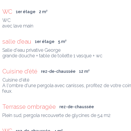
WC
1er étage
2
 m
²
WC

avec lave main
salle d’eau
1er étage
5
 m
²
Salle d'eau privative George

grande douche + table de toilette 1 vasque + wc
Cuisine d'été
rez-de-chaussée
12
 m
²
Cuisine d'été

A l'ombre d'une pergola avec canisses, profitez de votre coin
feux.
Terrasse ombragée
rez-de-chaussée
Plein sud, pergola recouverte de glycines de 54 m2