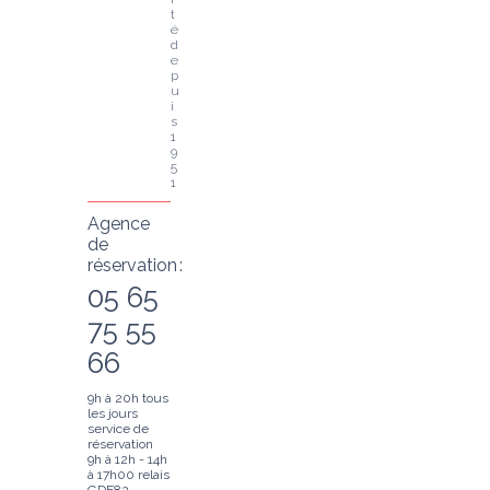
t
é 
d
e
p
u
i
s 
1
9
5
1
Agence
de
réservation :
05 65
75 55
66
9h à 20h tous
les jours
service de
réservation
9h à 12h - 14h
à 17h00 relais