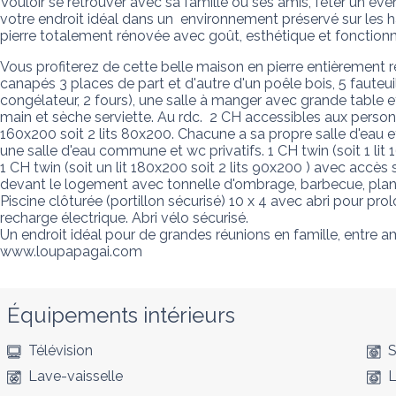
Vouloir se retrouver avec sa famille ou ses amis, fêter un 
votre endroit idéal dans un  environnement préservé sur les
pierre totalement rénovée avec goût, esthétique et fonctionn
Vous profiterez de cette belle maison en pierre entièrement r
canapés 3 places de part et d'autre d'un poêle bois, 5 fauteuils
congélateur, 2 fours), une salle à manger avec grande table et 
main et sèche serviette. Au rdc.  2 CH accessibles aux person
160x200 soit 2 lits 80x200. Chacune a sa propre salle d'eau e
une salle d'eau commune et wc privatifs. 1 CH twin (soit 1 lit 16
1 CH twin (soit un lit 180x200 soit 2 lits 90x200 ) avec accès
devant le logement avec tonnelle d'ombrage, barbecue, planch
Piscine clôturée (portillon sécurisé) 10 x 4 avec abri pour pro
recharge électrique. Abri vélo sécurisé.

Un endroit idéal pour de grandes réunions en famille, entre a
www.loupapagai.com
Équipements intérieurs
Télévision
S
Lave-vaisselle
L