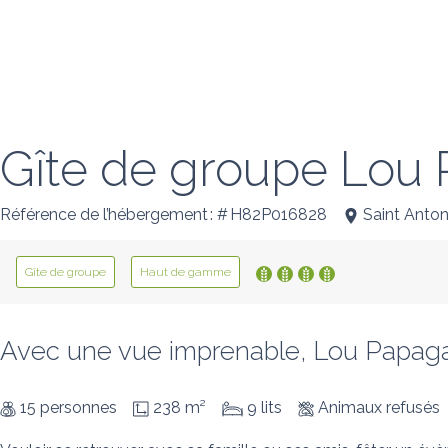
Gîte de groupe Lou 
Référence de l’hébergement : # H82P016828
Saint Anton
Gîte de groupe
Haut de gamme
Avec une vue imprenable, Lou Papagai
15 personnes
238 m²
9 lits
Animaux refusés