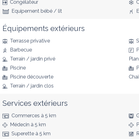
Congélateur
C
Equipement bébé / lit
E
Équipements extérieurs
Terrasse privative
S
Barbecue
P
Terrain / jardin privé
Pla
Piscine
P
Piscine découverte
Chai
Terrain / jardin clos
Services extérieurs
Commerces
à 5 km
G
Médecin
à 5 km
P
Superette
à 5 km
R