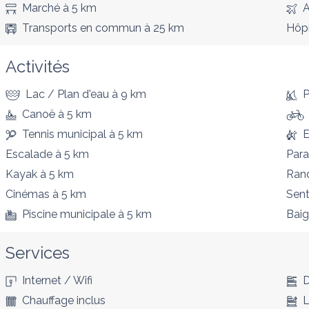
Marché
à 5 km
A
Transports en commun
à 25 km
Hôpi
Activités
Lac / Plan d'eau
à 9 km
P
Canoë
à 5 km
Tennis municipal
à 5 km
E
Escalade
à 5 km
Par
Kayak
à 5 km
Ran
Cinémas
à 5 km
Sent
Piscine municipale
à 5 km
Bai
Services
Internet / Wifi
D
Chauffage inclus
L