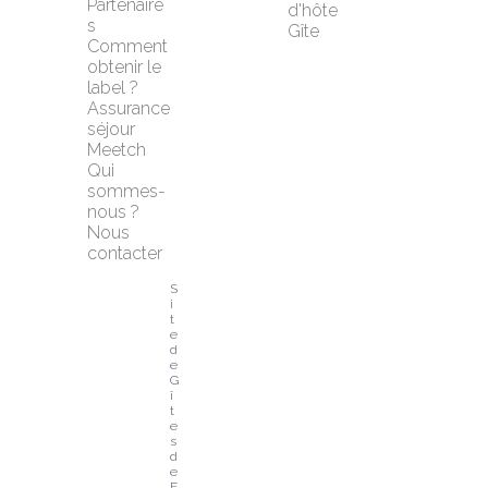
Partenaire
d'hôte
s
Gîte
Comment 
obtenir le 
label ?
Assurance 
séjour 
Meetch
Qui 
sommes-
nous ?
Nous 
contacter
S
i
t
e 
d
e 
G
î
t
e
s 
d
e 
F