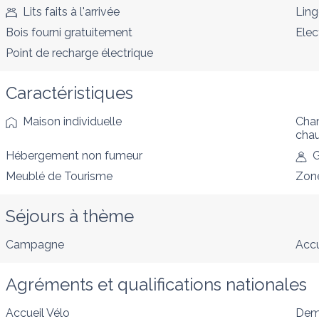
Lits faits à l'arrivée
Ling
Bois fourni gratuitement
Elec
Point de recharge électrique
Caractéristiques
Maison individuelle
Cham
cha
Hébergement non fumeur
G
Meublé de Tourisme
Zon
Séjours à thème
Campagne
Accu
Agréments et qualifications nationales
Accueil Vélo
Deme