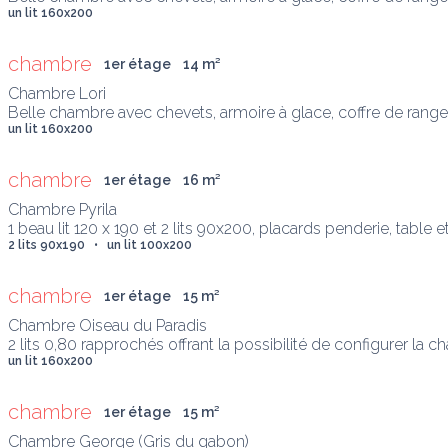
un lit 160x200
chambre
1er étage
14
 m
²
Chambre Lori

Belle chambre avec chevets, armoire à glace, coffre de range
un lit 160x200
chambre
1er étage
16
 m
²
Chambre Pyrila

1 beau lit 120 x 190 et 2 lits 90x200, placards penderie, table e
2 lits 90x190   •   un lit 100x200
chambre
1er étage
15
 m
²
Chambre Oiseau du Paradis

2 lits 0,80 rapprochés offrant la possibilité de configurer la c
un lit 160x200
chambre
1er étage
15
 m
²
Chambre George (Gris du gabon) 
