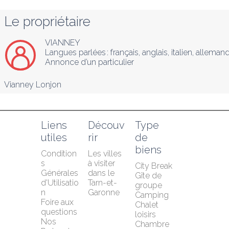
Le propriétaire
VIANNEY
Langues parlées :
français
, 
anglais
, 
italien
, 
alleman
Annonce d’un particulier
Vianney Lonjon
Liens 
Découv
Type 
utiles
rir
de 
biens
Condition
Les villes 
s 
à visiter 
City Break
Générales 
dans le 
Gîte de 
d'Utilisatio
Tarn-et-
groupe
n
Garonne
Camping
Foire aux 
Chalet 
questions
loisirs
Nos 
Chambre 