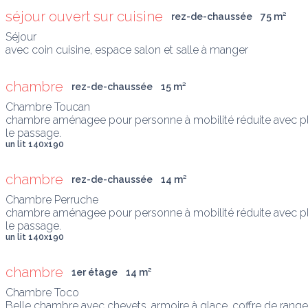
séjour ouvert sur cuisine
rez-de-chaussée
75
 m
²
Séjour

avec coin cuisine, espace salon et salle à manger
chambre
rez-de-chaussée
15
 m
²
Chambre Toucan

chambre aménagee pour personne à mobilité réduite avec placar
le passage.
un lit 140x190
chambre
rez-de-chaussée
14
 m
²
Chambre Perruche

chambre aménagee pour personne à mobilité réduite avec placar
le passage.
un lit 140x190
chambre
1er étage
14
 m
²
Chambre Toco

Belle chambre avec chevets, armoire à glace, coffre de range