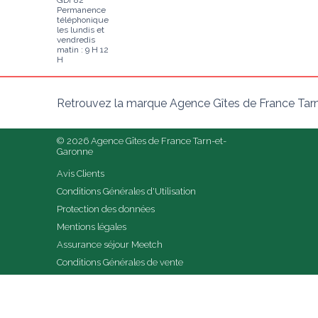
GDF82
Permanence
téléphonique
les lundis et
vendredis
matin : 9 H 12
H
Retrouvez la marque Agence Gîtes de France Tarn
© 2026 Agence Gîtes de France Tarn-et-
Garonne
Avis Clients
Conditions Générales d'Utilisation
Protection des données
Mentions légales
Assurance séjour Meetch
Conditions Générales de vente