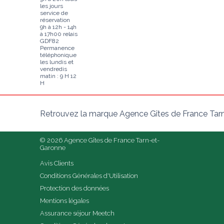
les jours
service de
réservation
9h à 12h - 14h
à 17h00 relais
GDF82
Permanence
téléphonique
les lundis et
vendredis
matin : 9 H 12
H
Retrouvez la marque Agence Gîtes de France Tarn
© 2026 Agence Gîtes de France Tarn-et-
Garonne
Avis Clients
Conditions Générales d'Utilisation
Protection des données
Mentions légales
Assurance séjour Meetch