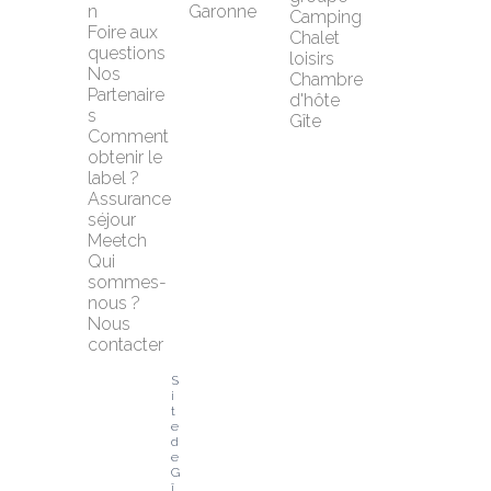
n
Garonne
Camping
Foire aux 
Chalet 
questions
loisirs
Nos 
Chambre 
Partenaire
d'hôte
s
Gîte
Comment 
obtenir le 
label ?
Assurance 
séjour 
Meetch
Qui 
sommes-
nous ?
Nous 
contacter
S
i
t
e 
d
e 
G
î