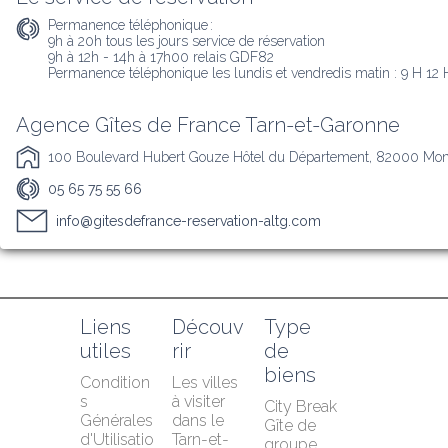
Permanence téléphonique :
9h à 20h tous les jours service de réservation 

9h à 12h - 14h à 17h00 relais GDF82

Permanence téléphonique les lundis et vendredis matin : 9 H 12 
Agence Gîtes de France Tarn-et-Garonne
100 Boulevard Hubert Gouze Hôtel du Département, 82000 Mo
05 65 75 55 66
info@gitesdefrance-reservation-altg.com
Liens 
Découv
Type 
utiles
rir
de 
biens
Condition
Les villes 
s 
à visiter 
City Break
Générales 
dans le 
Gîte de 
d'Utilisatio
Tarn-et-
groupe