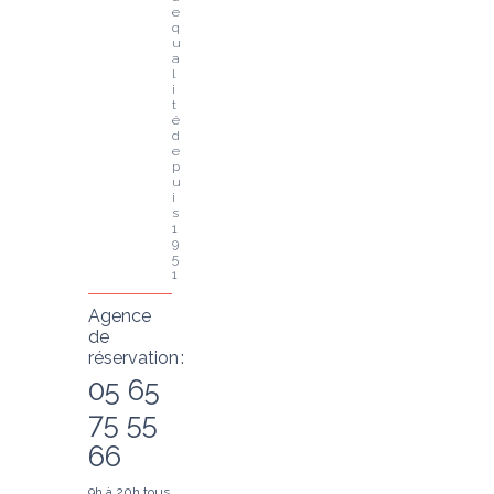
e 
q
u
a
l
i
t
é 
d
e
p
u
i
s 
1
9
5
1
Agence
de
réservation :
05 65
75 55
66
9h à 20h tous