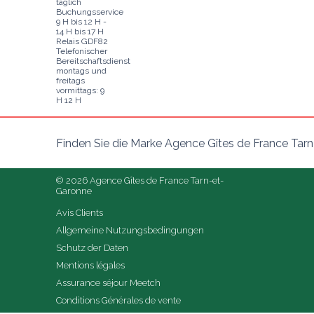
täglich
Buchungsservice
9 H bis 12 H -
14 H bis 17 H
Relais GDF82
Telefonischer
Bereitschaftsdienst
montags und
freitags
vormittags: 9
H 12 H
Finden Sie die Marke Agence Gîtes de France Tar
© 2026 Agence Gîtes de France Tarn-et-
Garonne
Avis Clients
Allgemeine Nutzungsbedingungen
Schutz der Daten
Mentions légales
Assurance séjour Meetch
Conditions Générales de vente