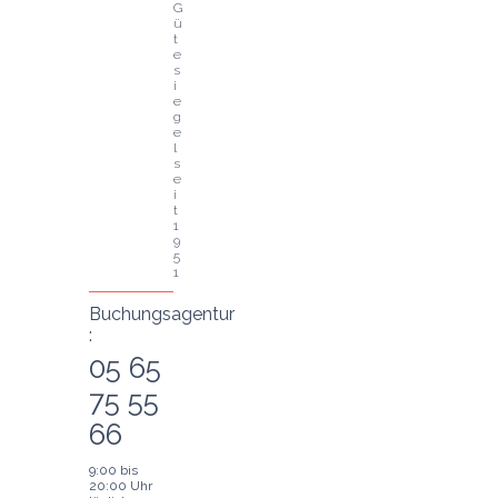
G
ü
t
e
s
i
e
g
e
l 
s
e
i
t 
1
9
5
1
Buchungsagentur
:
05 65
75 55
66
9:00 bis
20:00 Uhr