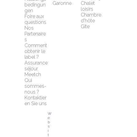
Garonne
Chalet 
bedingun
loisirs
gen
Chambre 
Foire aux 
d'hôte
questions
Gîte
Nos 
Partenaire
s
Comment 
obtenir le 
label ?
Assurance 
séjour 
Meetch
Qui 
sommes-
nous ?
Kontaktier
en Sie uns
W
e
b
s
i
t